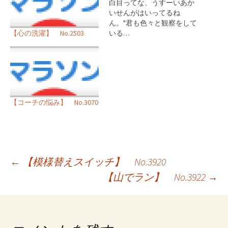
白目ってな、うすーいあか
いせんがはいってるね
ん。"君も色々と観察をして
【心の洗濯】 No.2503
いる…
【コーチの悩み】 No.3070
投
←
【模様替えスイッチ】 No.3920
【山でラン】 No.3922
→
稿
ナ
ビ