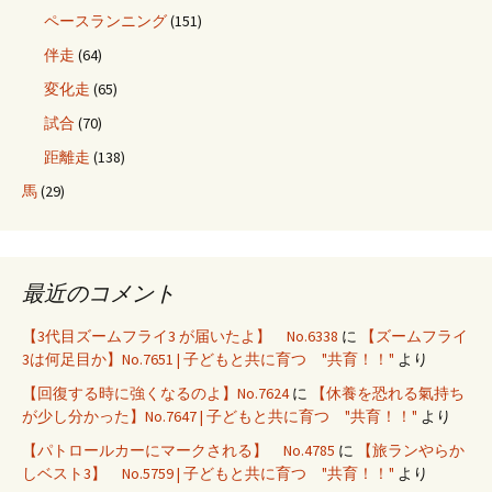
ペースランニング
(151)
伴走
(64)
変化走
(65)
試合
(70)
距離走
(138)
馬
(29)
最近のコメント
【3代目ズームフライ3 が届いたよ】 No.6338
に
【ズームフライ
3は何足目か】No.7651 | 子どもと共に育つ "共育！！"
より
【回復する時に強くなるのよ】No.7624
に
【休養を恐れる氣持ち
が少し分かった】No.7647 | 子どもと共に育つ "共育！！"
より
【パトロールカーにマークされる】 No.4785
に
【旅ランやらか
しベスト3】 No.5759 | 子どもと共に育つ "共育！！"
より