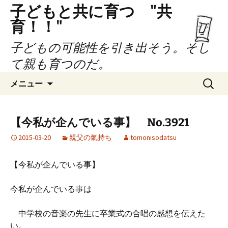
子どもと共に育つ "共
育！！"
子どもの可能性を引き出そう。そし
て親も育つのだ。
コ
検
メニュー
ン
索:
テ
ン
【今私が企んでいる事】 No.3921
ツ
2015-03-20
親父の氣持ち
tomonisodatsu
へ
ス
キ
【今私が企んでいる事】
ッ
プ
今私が企んでいる事は
中学校の音楽の先生に卒業式の合唱の感想を伝えた
い。