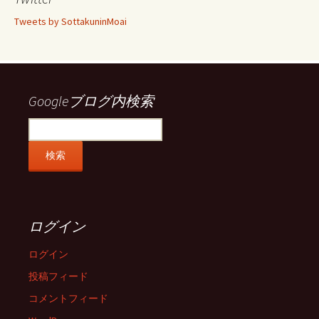
フ
フ
フ
フ
ィ
ィ
ィ
ィ
Tweets by SottakuninMoai
ー
ー
ー
ー
ル
ル
ル
ル
を
を
を
を
Facebook
Twitter
Instagram
Pinterest
で
で
で
で
表
表
表
表
示
示
示
示
Googleブログ内検索
ログイン
ログイン
投稿フィード
コメントフィード