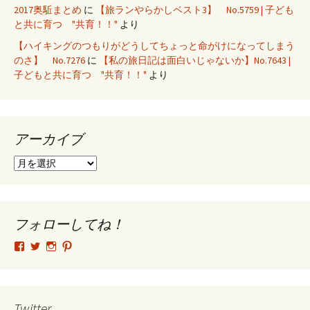
2017奥駈まとめ
に
【旅ランやらかしベスト3】 No.5759 | 子ども
と共に育つ "共育！！"
より
【ハイキングのつもりがどうしてちょっと命がけになってしまう
のさ】 No.7276
に
【私の旅日記は面白いじゃないか】No.7643 |
子どもと共に育つ "共育！！"
より
アーカイブ
ア
ー
カ
イ
ブ
フォローしてね！
tsutomu.hattori.33
SottakuninMoai
tsutomu.hattori.33
tsutomuhattori
さ
さ
さ
さ
ん
ん
ん
ん
の
の
の
の
プ
プ
プ
プ
ロ
ロ
ロ
ロ
Twitter