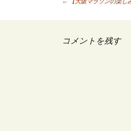
投
←
【大阪マラソンの楽しみ方】
稿
ナ
ビ
コメントを残す
ゲ
ー
シ
ョ
ン