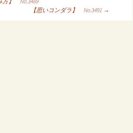
 No.3489
【思いコンダラ】 No.3491
→