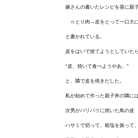
プ
ブ
嫁さんの書いたレシピを基に親
旧ブロ
☆とり肉→皮をとって一口大
ポイン
と書かれている。
皮をはいで捨てようとしていた
“皮、焼いて食べようやあ。”
と、隣で皮を焼きだした。
私が始めて作った親子丼の隣に
次男がパリパリに焼いた鳥の皮
ハサミで切って、粗塩を振って