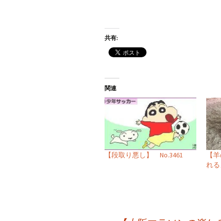
共有:
関連
【段取り悪し】 No.3461
【羊
れるよ