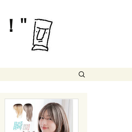
！"
検
索: