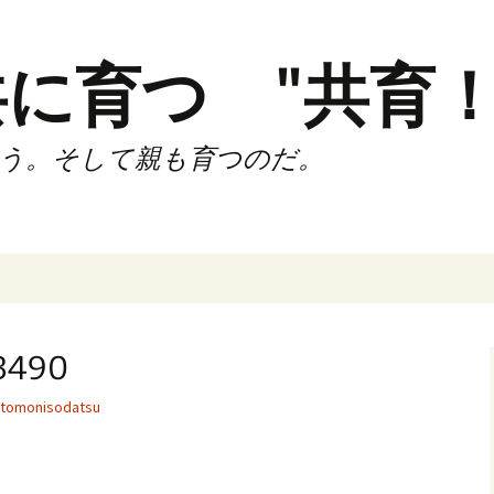
に育つ "共育！
う。そして親も育つのだ。
インド（第2,4土
時間走練習会）
490
サブスリーnote
tomonisodatsu
でサブスリー
ずサッカークラ