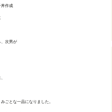
子丼作成
グ(楽天日誌)
に
トタウン
ら、次男が
は、
、みごとな一品になりました。