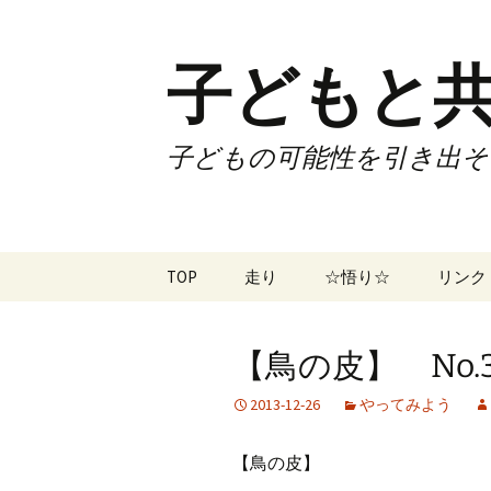
子どもと共
子どもの可能性を引き出そ
コ
TOP
走り
☆悟り☆
リンク
ン
テ
ツアー
大泉カ
ン
曜日3
【鳥の皮】 No.3
ツ
試合
70歳で
へ
2013-12-26
やってみよう
ス
ズームフライ
70歳
キ
【鳥の皮】
ッ
なかも