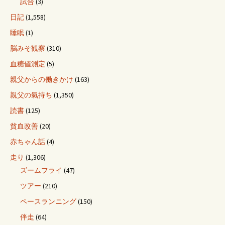
試合
(3)
日記
(1,558)
睡眠
(1)
脳みそ観察
(310)
血糖値測定
(5)
親父からの働きかけ
(163)
親父の氣持ち
(1,350)
読書
(125)
貧血改善
(20)
赤ちゃん話
(4)
走り
(1,306)
ズームフライ
(47)
ツアー
(210)
ペースランニング
(150)
伴走
(64)