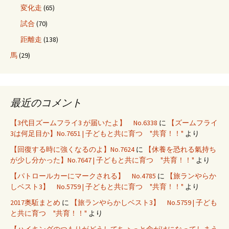
変化走
(65)
試合
(70)
距離走
(138)
馬
(29)
最近のコメント
【3代目ズームフライ3 が届いたよ】 No.6338
に
【ズームフライ
3は何足目か】No.7651 | 子どもと共に育つ "共育！！"
より
【回復する時に強くなるのよ】No.7624
に
【休養を恐れる氣持ち
が少し分かった】No.7647 | 子どもと共に育つ "共育！！"
より
【パトロールカーにマークされる】 No.4785
に
【旅ランやらか
しベスト3】 No.5759 | 子どもと共に育つ "共育！！"
より
2017奥駈まとめ
に
【旅ランやらかしベスト3】 No.5759 | 子ども
と共に育つ "共育！！"
より