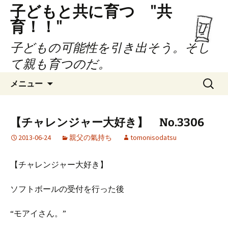
子どもと共に育つ "共
育！！"
子どもの可能性を引き出そう。そし
て親も育つのだ。
コ
検
メニュー
ン
索:
テ
ン
【チャレンジャー大好き】 No.3306
ツ
2013-06-24
親父の氣持ち
tomonisodatsu
へ
ス
キ
【チャレンジャー大好き】
ッ
プ
ソフトボールの受付を行った後
“モアイさん。”