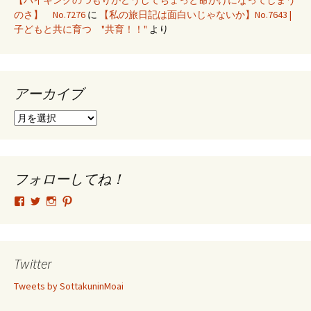
【ハイキングのつもりがどうしてちょっと命がけになってしまう
のさ】 No.7276
に
【私の旅日記は面白いじゃないか】No.7643 |
子どもと共に育つ "共育！！"
より
アーカイブ
ア
ー
カ
イ
ブ
フォローしてね！
tsutomu.hattori.33
SottakuninMoai
tsutomu.hattori.33
tsutomuhattori
さ
さ
さ
さ
ん
ん
ん
ん
の
の
の
の
プ
プ
プ
プ
ロ
ロ
ロ
ロ
Twitter
フ
フ
フ
フ
ィ
ィ
ィ
ィ
Tweets by SottakuninMoai
ー
ー
ー
ー
ル
ル
ル
ル