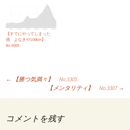
【すでにやってしまった
感 よなきや100km】
No.6005
投
←
【勝つ気満々】 No.3305
【メンタリティ】 No.3307
→
稿
ナ
ビ
コメントを残す
ゲ