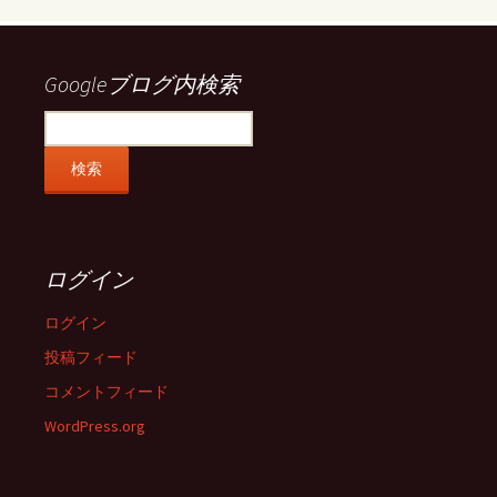
を
を
を
を
Facebook
Twitter
Instagram
Pinterest
で
で
で
で
表
表
表
表
示
示
示
示
Googleブログ内検索
ログイン
ログイン
投稿フィード
コメントフィード
WordPress.org