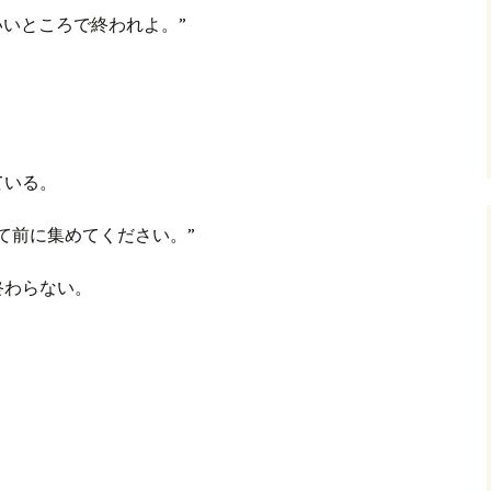
いいところで終われよ。”
グ(楽天日誌)
トタウン
ている。
て前に集めてください。”
終わらない。