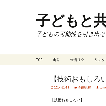
子どもと共
子どもの可能性を引き出そ
コ
TOP
走り
☆悟り☆
リンク
ン
テ
ツアー
大泉カ
ン
曜日3
【技術おもしろい】
ツ
試合
70歳で
へ
2014-11-18
子供観察
tomo
ス
ズームフライ
70歳
キ
【技術おもしろい】
ッ
なかも