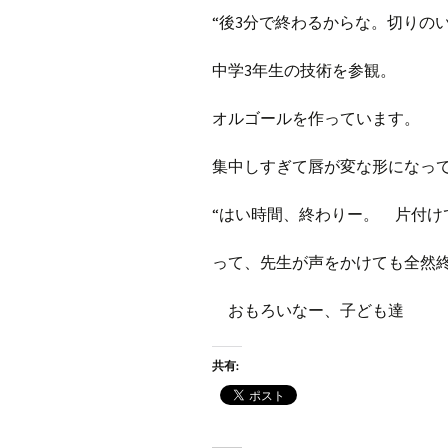
プ
ブ
“後3分で終わるからな。切りの
旧ブロ
中学3年生の技術を参観。
ポイン
オルゴールを作っています。
集中しすぎて唇が変な形になっ
“はい時間、終わりー。 片付け
って、先生が声をかけても全然
おもろいなー、子ども達
共有: