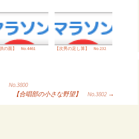
供の面】 No.4461
【次男の足し算】 No.232
o.3800
【合唱部の小さな野望】 No.3802
→