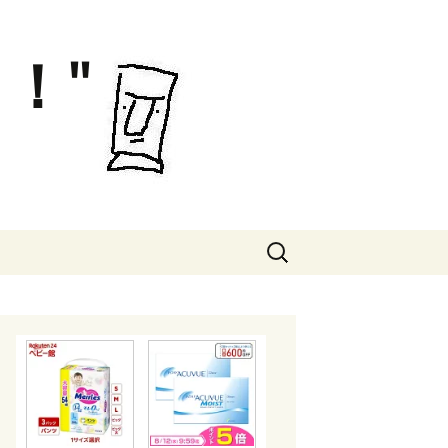
！"
検
索: