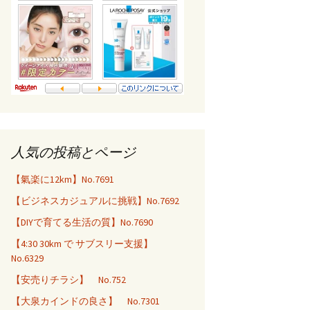
人気の投稿とページ
【氣楽に12km】No.7691
【ビジネスカジュアルに挑戦】No.7692
【DIYで育てる生活の質】No.7690
【4:30 30km で サブスリー支援】
No.6329
【安売りチラシ】 No.752
【大泉カインドの良さ】 No.7301