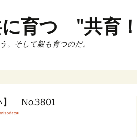
に育つ "共育！
う。そして親も育つのだ。
インド（第2,4土
時間走練習会）
 No.3801
サブスリーnote
nisodatsu
でサブスリー
ずサッカークラ