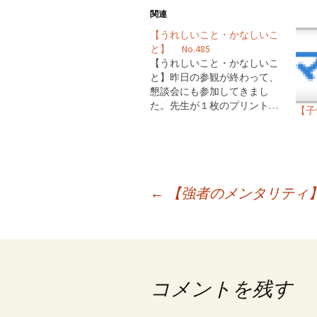
関連
【うれしいこと・かなしいこ
と】 No.485
【うれしいこと・かなしいこ
と】昨日の参観が終わって、
懇談会にも参加してきまし
た。先生が１枚のプリント…
【子
投
←
【強者のメンタリティ】 N
稿
ナ
ビ
コメントを残す
ゲ