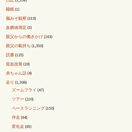
日記
(1,558)
睡眠
(1)
脳みそ観察
(310)
血糖値測定
(5)
親父からの働きかけ
(163)
親父の氣持ち
(1,350)
読書
(125)
貧血改善
(20)
赤ちゃん話
(4)
走り
(1,306)
ズームフライ
(47)
ツアー
(210)
ペースランニング
(150)
伴走
(64)
変化走
(65)