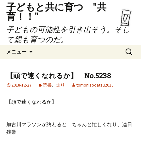
子どもと共に育つ "共
育！！"
子どもの可能性を引き出そう。そし
て親も育つのだ。
コ
検
メニュー
ン
索:
テ
ン
【頭で速くなれるか】 No.5238
ツ
2018-12-27
読書
、
走り
tomonisodatsu2015
へ
ス
キ
【頭で速くなれるか】
ッ
プ
加古川マラソンが終わると、ちゃんと忙しくなり、連日
残業