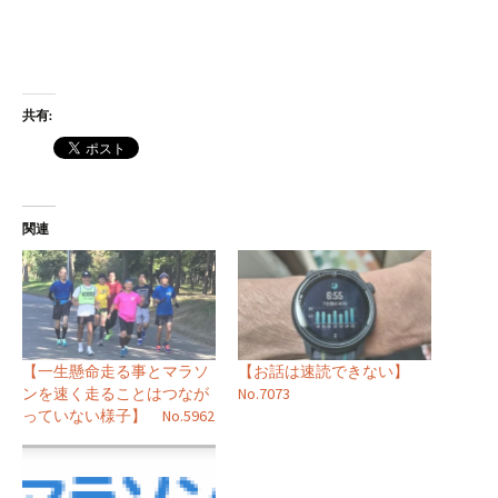
共有:
関連
【一生懸命走る事とマラソ
【お話は速読できない】
ンを速く走ることはつなが
No.7073
っていない様子】 No.5962