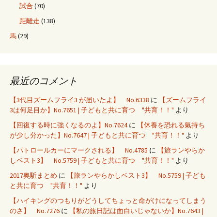
試合
(70)
距離走
(138)
馬
(29)
最近のコメント
【3代目ズームフライ3 が届いたよ】 No.6338
に
【ズームフライ
3は何足目か】No.7651 | 子どもと共に育つ "共育！！"
より
【回復する時に強くなるのよ】No.7624
に
【休養を恐れる氣持ち
が少し分かった】No.7647 | 子どもと共に育つ "共育！！"
より
【パトロールカーにマークされる】 No.4785
に
【旅ランやらか
しベスト3】 No.5759 | 子どもと共に育つ "共育！！"
より
2017奥駈まとめ
に
【旅ランやらかしベスト3】 No.5759 | 子ども
と共に育つ "共育！！"
より
【ハイキングのつもりがどうしてちょっと命がけになってしまう
のさ】 No.7276
に
【私の旅日記は面白いじゃないか】No.7643 |