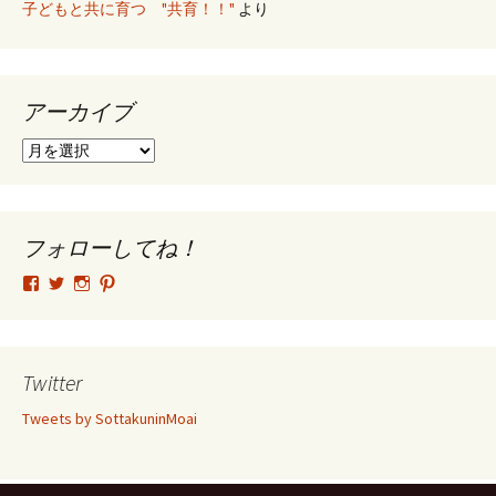
子どもと共に育つ "共育！！"
より
アーカイブ
ア
ー
カ
イ
ブ
フォローしてね！
tsutomu.hattori.33
SottakuninMoai
tsutomu.hattori.33
tsutomuhattori
さ
さ
さ
さ
ん
ん
ん
ん
の
の
の
の
プ
プ
プ
プ
ロ
ロ
ロ
ロ
Twitter
フ
フ
フ
フ
ィ
ィ
ィ
ィ
Tweets by SottakuninMoai
ー
ー
ー
ー
ル
ル
ル
ル
を
を
を
を
Facebook
Twitter
Instagram
Pinterest
で
で
で
で