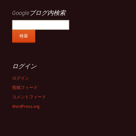
表
表
表
表
示
示
示
示
Googleブログ内検索
ログイン
ログイン
投稿フィード
コメントフィード
WordPress.org