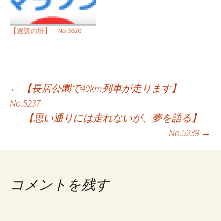
【速読の肝】 No.3620
投
←
【長居公園で40km列車が走ります】
No.5237
稿
【思い通りには走れないが、夢を語る】
ナ
No.5239
→
ビ
ゲ
コメントを残す
ー
シ