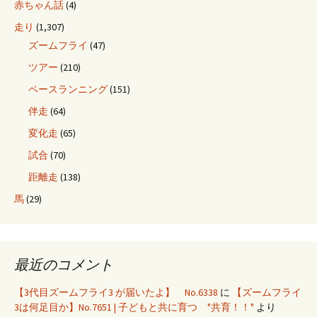
赤ちゃん話
(4)
走り
(1,307)
ズームフライ
(47)
ツアー
(210)
ペースランニング
(151)
伴走
(64)
変化走
(65)
試合
(70)
距離走
(138)
馬
(29)
最近のコメント
【3代目ズームフライ3 が届いたよ】 No.6338
に
【ズームフライ
3は何足目か】No.7651 | 子どもと共に育つ "共育！！"
より