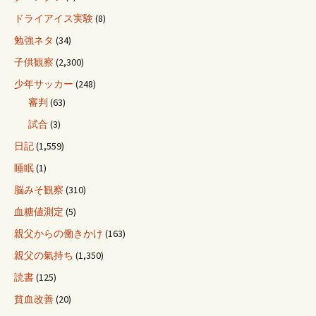
ドライアイス実験
(8)
勉強ネタ
(34)
子供観察
(2,300)
少年サッカー
(248)
審判
(63)
試合
(3)
日記
(1,559)
睡眠
(1)
脳みそ観察
(310)
血糖値測定
(5)
親父からの働きかけ
(163)
親父の氣持ち
(1,350)
読書
(125)
貧血改善
(20)