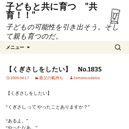
子どもと共に育つ "共
育！！"
子どもの可能性を引き出そう。そし
て親も育つのだ。
コ
検
メニュー
ン
索:
テ
ン
【くぎさしをしたい】 No.1835
ツ
2009-04-17
親父の氣持ち
tomonisodatsu
へ
ス
キ
【くぎさしをしたい】
ッ
プ
“くぎさし って やったことありますか？”
“あるよ。”
“やったなあ。”