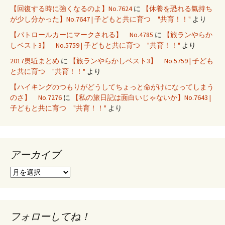
【回復する時に強くなるのよ】No.7624
に
【休養を恐れる氣持ち
が少し分かった】No.7647 | 子どもと共に育つ "共育！！"
より
【パトロールカーにマークされる】 No.4785
に
【旅ランやらか
しベスト3】 No.5759 | 子どもと共に育つ "共育！！"
より
2017奥駈まとめ
に
【旅ランやらかしベスト3】 No.5759 | 子ども
と共に育つ "共育！！"
より
【ハイキングのつもりがどうしてちょっと命がけになってしまう
のさ】 No.7276
に
【私の旅日記は面白いじゃないか】No.7643 |
子どもと共に育つ "共育！！"
より
アーカイブ
ア
ー
カ
イ
ブ
フォローしてね！