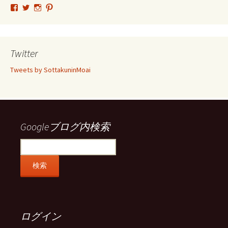
tsutomu.hattori.33
SottakuninMoai
tsutomu.hattori.33
tsutomuhattori
さ
さ
さ
さ
ん
ん
ん
ん
の
の
の
の
プ
プ
プ
プ
ロ
ロ
ロ
ロ
Twitter
フ
フ
フ
フ
ィ
ィ
ィ
ィ
Tweets by SottakuninMoai
ー
ー
ー
ー
ル
ル
ル
ル
を
を
を
を
Facebook
Twitter
Instagram
Pinterest
で
で
で
で
表
表
表
表
示
示
示
示
Googleブログ内検索
ログイン