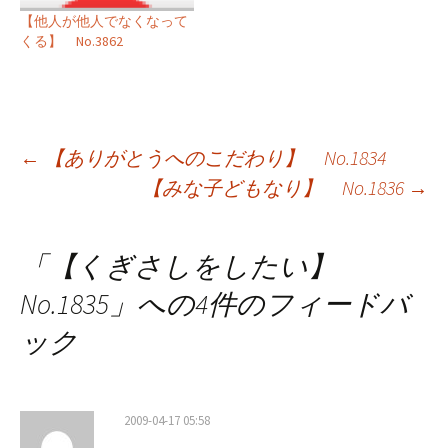
【他人が他人でなくなって
くる】 No.3862
投
←
【ありがとうへのこだわり】 No.1834
【みな子どもなり】 No.1836
→
稿
ナ
「
【くぎさしをしたい】
ビ
No.1835
」への4件のフィードバ
ゲ
ック
ー
シ
2009-04-17 05:58
ョ