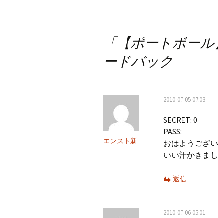
稿
ナ
「
【ポートボール】 
ビ
ードバック
ゲ
ー
2010-07-05 07:03
シ
SECRET: 0
ョ
PASS:
ン
エンスト新
おはようござい
いい汗かきまし
返信
2010-07-06 05:01