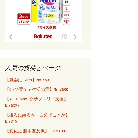
人気の投稿とページ
【氣楽に12km】No.7691
【DIYで育てる生活の質】No.7690
【4:30 30km で サブスリー支援】
No.6329
【後ろに乗るか、自分でこぐか】
No.219
【変化走 勝手普及係】 No.6118