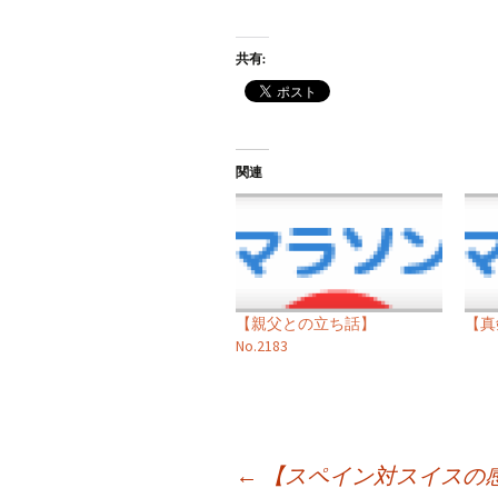
共有:
関連
【親父との立ち話】
【真
No.2183
投
←
【スペイン対スイスの感想】