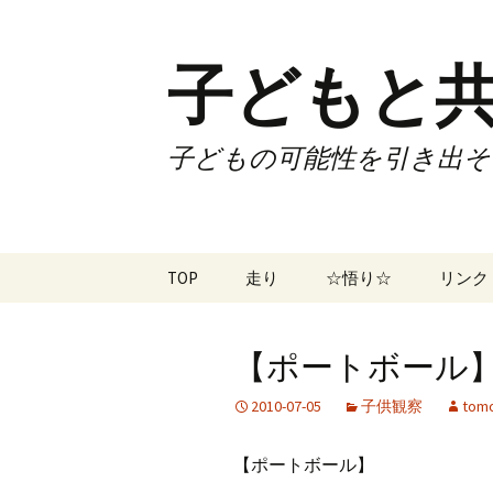
子どもと共
子どもの可能性を引き出そ
コ
TOP
走り
☆悟り☆
リンク
ン
テ
ツアー
大泉カ
ン
曜日3
【ポートボール】 
ツ
試合
70歳で
へ
2010-07-05
子供観察
tomo
ス
ズームフライ
70歳
キ
【ポートボール】
ッ
なかも