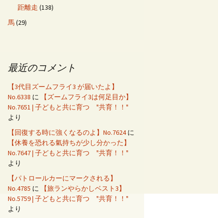
距離走
(138)
馬
(29)
最近のコメント
【3代目ズームフライ3 が届いたよ】
No.6338
に
【ズームフライ3は何足目か】
No.7651 | 子どもと共に育つ "共育！！"
より
【回復する時に強くなるのよ】No.7624
に
【休養を恐れる氣持ちが少し分かった】
No.7647 | 子どもと共に育つ "共育！！"
より
【パトロールカーにマークされる】
No.4785
に
【旅ランやらかしベスト3】
No.5759 | 子どもと共に育つ "共育！！"
より