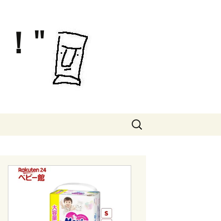
！"
検
索: