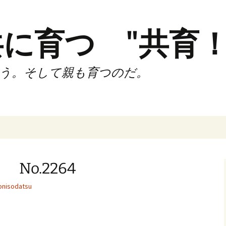
に育つ "共育！
う。そして親も育つのだ。
インド（第2,4土
時間走練習会）
No.2264
サブスリーnote
nisodatsu
でサブスリー
ずサッカークラ