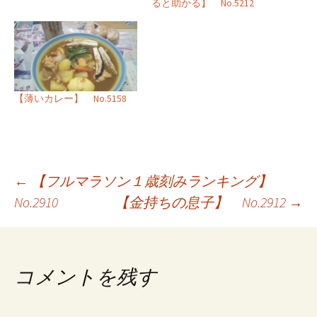
ると助かる】 No.5212
【薄いカレー】 No.5158
投
←
【フルマラソン１歳刻みランキング】
No.2910
【金持ちの息子】 No.2912
→
稿
ナ
ビ
コメントを残す
ゲ