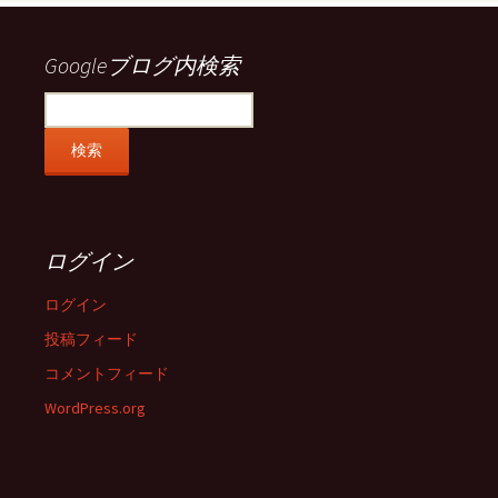
で
で
で
で
表
表
表
表
示
示
示
示
Googleブログ内検索
ログイン
ログイン
投稿フィード
コメントフィード
WordPress.org