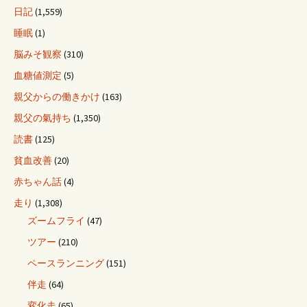
日記
(1,559)
睡眠
(1)
脳みそ観察
(310)
血糖値測定
(5)
親父からの働きかけ
(163)
親父の氣持ち
(1,350)
読書
(125)
貧血改善
(20)
赤ちゃん話
(4)
走り
(1,308)
ズームフライ
(47)
ツアー
(210)
ペースランニング
(151)
伴走
(64)
変化走
(65)