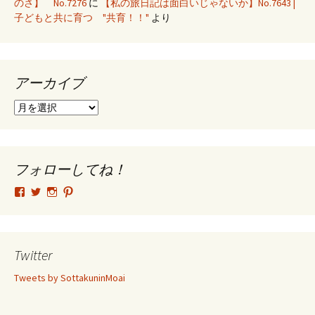
のさ】 No.7276
に
【私の旅日記は面白いじゃないか】No.7643 |
子どもと共に育つ "共育！！"
より
アーカイブ
ア
ー
カ
イ
ブ
フォローしてね！
tsutomu.hattori.33
SottakuninMoai
tsutomu.hattori.33
tsutomuhattori
さ
さ
さ
さ
ん
ん
ん
ん
の
の
の
の
プ
プ
プ
プ
ロ
ロ
ロ
ロ
Twitter
フ
フ
フ
フ
ィ
ィ
ィ
ィ
Tweets by SottakuninMoai
ー
ー
ー
ー
ル
ル
ル
ル
を
を
を
を
Facebook
Twitter
Instagram
Pinterest