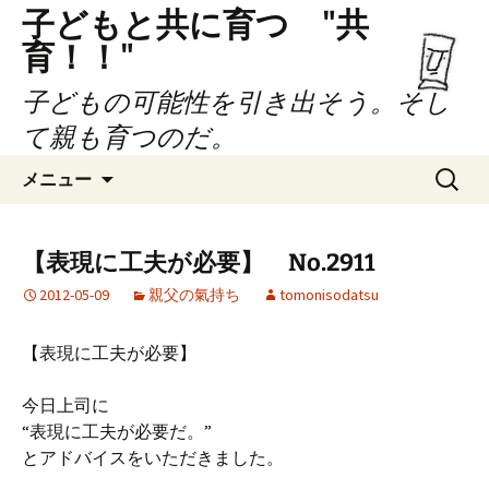
子どもと共に育つ "共
育！！"
子どもの可能性を引き出そう。そし
て親も育つのだ。
コ
検
メニュー
ン
索:
テ
ン
【表現に工夫が必要】 No.2911
ツ
2012-05-09
親父の氣持ち
tomonisodatsu
へ
ス
キ
【表現に工夫が必要】
ッ
プ
今日上司に
“表現に工夫が必要だ。”
とアドバイスをいただきました。