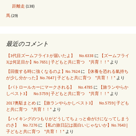
距離走
(138)
馬
(29)
最近のコメント
【3代目ズームフライ3 が届いたよ】 No.6338
に
【ズームフライ
3は何足目か】No.7651 | 子どもと共に育つ "共育！！"
より
【回復する時に強くなるのよ】No.7624
に
【休養を恐れる氣持ち
が少し分かった】No.7647 | 子どもと共に育つ "共育！！"
より
【パトロールカーにマークされる】 No.4785
に
【旅ランやらか
しベスト3】 No.5759 | 子どもと共に育つ "共育！！"
より
2017奥駈まとめ
に
【旅ランやらかしベスト3】 No.5759 | 子ども
と共に育つ "共育！！"
より
【ハイキングのつもりがどうしてちょっと命がけになってしまう
のさ】 No.7276
に
【私の旅日記は面白いじゃないか】No.7643 |
子どもと共に育つ "共育！！"
より