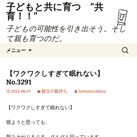
子どもと共に育つ "共
育！！"
子どもの可能性を引き出そう。そし
て親も育つのだ。
コ
検
メニュー
ン
索:
テ
ン
【ワクワクしすぎて眠れない】
ツ
No.3291
へ
ス
2013-06-07
親父の氣持ち
tomonisodatsu
キ
ッ
【ワクワクしすぎて眠れない】
プ
寝ようと思っても、
脳みそがぐるぐる、グルグル回っています。