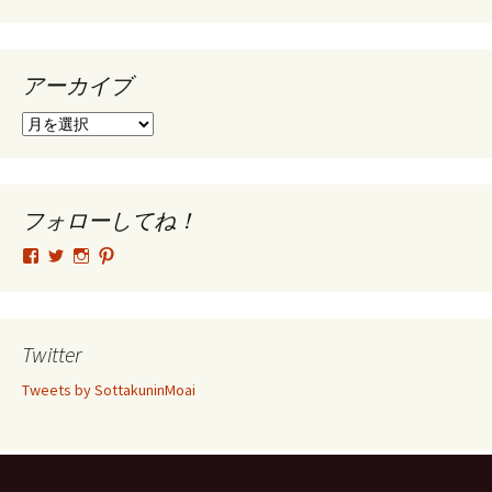
アーカイブ
ア
ー
カ
イ
ブ
フォローしてね！
tsutomu.hattori.33
SottakuninMoai
tsutomu.hattori.33
tsutomuhattori
さ
さ
さ
さ
ん
ん
ん
ん
の
の
の
の
プ
プ
プ
プ
ロ
ロ
ロ
ロ
Twitter
フ
フ
フ
フ
ィ
ィ
ィ
ィ
Tweets by SottakuninMoai
ー
ー
ー
ー
ル
ル
ル
ル
を
を
を
を
Facebook
Twitter
Instagram
Pinterest
で
で
で
で
表
表
表
表