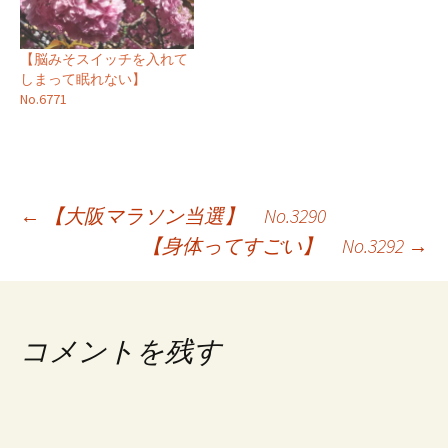
【脳みそスイッチを入れて
しまって眠れない】
No.6771
投
←
【大阪マラソン当選】 No.3290
【身体ってすごい】 No.3292
→
稿
ナ
ビ
コメントを残す
ゲ
ー