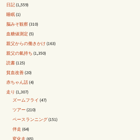
日記
(1,559)
睡眠
(1)
脳みそ観察
(310)
血糖値測定
(5)
親父からの働きかけ
(163)
親父の氣持ち
(1,350)
読書
(125)
貧血改善
(20)
赤ちゃん話
(4)
走り
(1,307)
ズームフライ
(47)
ツアー
(210)
ペースランニング
(151)
伴走
(64)
変化走
(65)