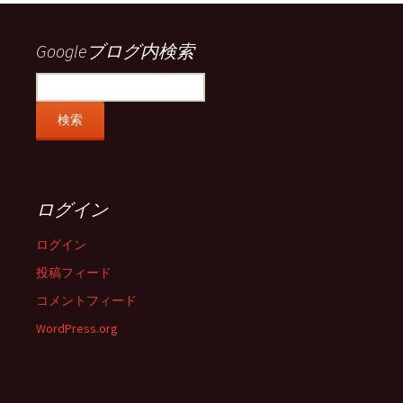
で
で
で
で
表
表
表
表
示
示
示
示
Googleブログ内検索
ログイン
ログイン
投稿フィード
コメントフィード
WordPress.org