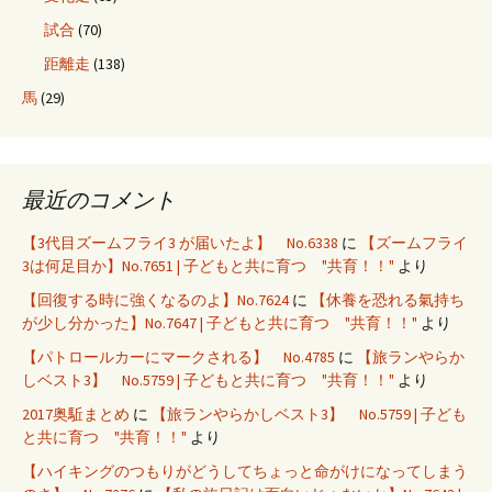
試合
(70)
距離走
(138)
馬
(29)
最近のコメント
【3代目ズームフライ3 が届いたよ】 No.6338
に
【ズームフライ
3は何足目か】No.7651 | 子どもと共に育つ "共育！！"
より
【回復する時に強くなるのよ】No.7624
に
【休養を恐れる氣持ち
が少し分かった】No.7647 | 子どもと共に育つ "共育！！"
より
【パトロールカーにマークされる】 No.4785
に
【旅ランやらか
しベスト3】 No.5759 | 子どもと共に育つ "共育！！"
より
2017奥駈まとめ
に
【旅ランやらかしベスト3】 No.5759 | 子ども
と共に育つ "共育！！"
より
【ハイキングのつもりがどうしてちょっと命がけになってしまう