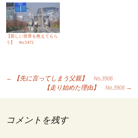
【新しい世界を教えてもら
う】 No.5472
投
←
【先に言ってしまう父親】 No.3906
【走り始めた理由】 No.3908
→
稿
ナ
ビ
コメントを残す
ゲ