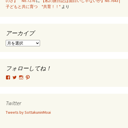
のさ】 No.7276
に
【私の旅日記は面白いじゃないか】No.7643 |
子どもと共に育つ "共育！！"
より
アーカイブ
ア
ー
カ
イ
ブ
フォローしてね！
tsutomu.hattori.33
SottakuninMoai
tsutomu.hattori.33
tsutomuhattori
さ
さ
さ
さ
ん
ん
ん
ん
の
の
の
の
プ
プ
プ
プ
ロ
ロ
ロ
ロ
Twitter
フ
フ
フ
フ
ィ
ィ
ィ
ィ
Tweets by SottakuninMoai
ー
ー
ー
ー
ル
ル
ル
ル
を
を
を
を
Facebook
Twitter
Instagram
Pinterest