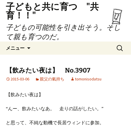
子どもと共に育つ "共
育！！"
子どもの可能性を引き出そう。そし
て親も育つのだ。
コ
検
メニュー
ン
索:
テ
ン
【飲みたい夜は】 No.3907
ツ
2015-03-06
親父の氣持ち
tomonisodatsu
へ
ス
キ
【飲みたい夜は】
ッ
プ
“んー、飲みたいなあ。 走りの話がしたい。”
と思って、不純な動機で長居ウィンドに参加。