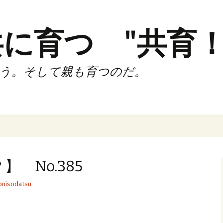
に育つ "共育！
う。そして親も育つのだ。
インド（第2,4土
時間走練習会）
 No.385
サブスリーnote
nisodatsu
でサブスリー
ずサッカークラ