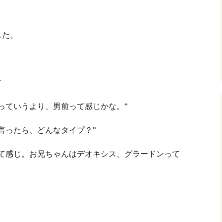
グ(楽天日誌)
した。
トタウン
”
っていうより、男前って感じかな。”
言ったら、どんなタイプ？”
って感じ。お兄ちゃんはデオキシス、グラードンって