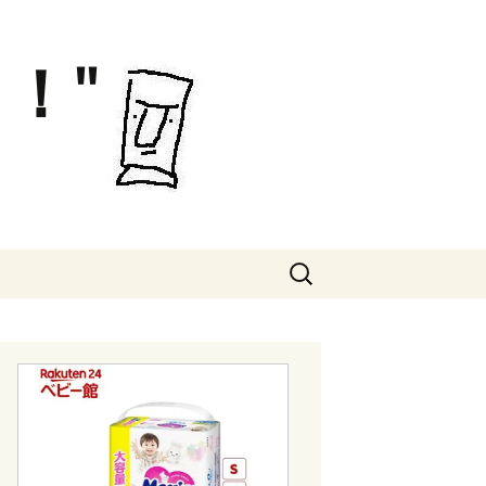
！"
検
索: