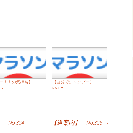
ギー！！の気持ち】
【自分でシャンプー】
15
No.129
o.384
【道案内】 No.386
→