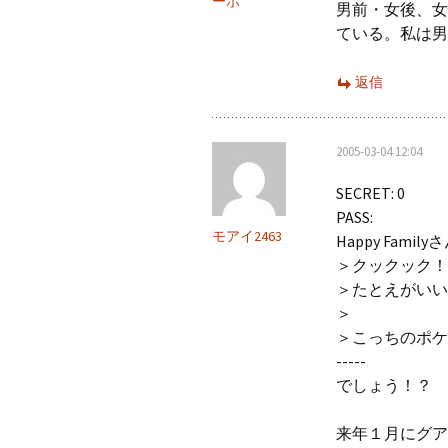
ーボ
男前・女後、女
ている。私は男
返信
2005-03-04 12:04
SECRET: 0
PASS:
モアイ2463
Happy Family
＞クックック！
＞たとえがいい
＞
＞こっちのポケ
-----
でしょう！？
来年１月にグア