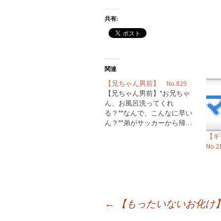
共有:
関連
【兄ちゃん男前】 No.829
【兄ちゃん男前】"お兄ちゃ
ん、お風呂洗ってくれ
る？""なんで、こんなに早い
ん？""弟がサッカーから帰…
【
No.2
投
←
【もったいないお化け】 N