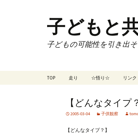
子どもと共
子どもの可能性を引き出そ
コ
TOP
走り
☆悟り☆
リンク
ン
テ
ツアー
大泉カ
ン
曜日3
【どんなタイプ？】
ツ
試合
70歳で
へ
2005-03-04
子供観察
tomo
ス
ズームフライ
70歳
キ
【どんなタイプ？】
ッ
なかも