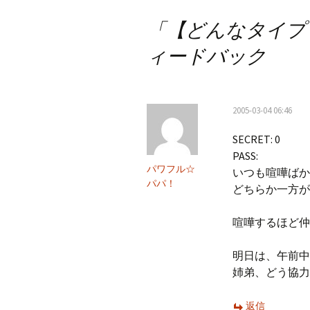
稿
「
【どんなタイプ？】
ナ
ィードバック
ビ
ゲ
ー
2005-03-04 06:46
シ
SECRET: 0
PASS:
ョ
パワフル☆
いつも喧嘩ばか
パパ！
ン
どちらか一方が
喧嘩するほど仲
明日は、午前中
姉弟、どう協力
返信