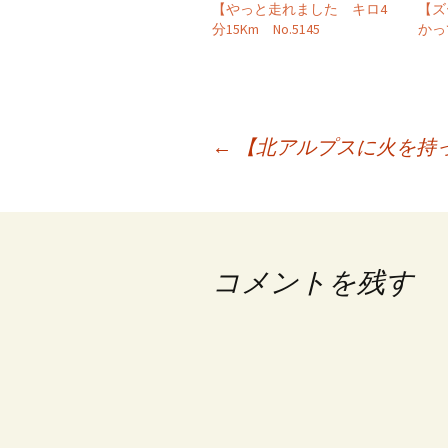
【やっと走れました キロ4
【ズ
分15Km No.5145
かっ
投
←
【北アルプスに火を持って
稿
ナ
ビ
コメントを残す
ゲ
ー
シ
ョ