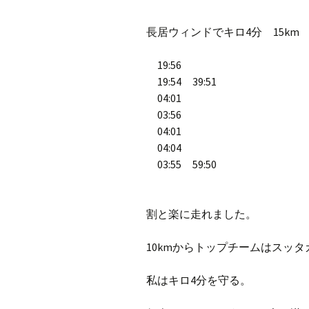
プ
ブ
長居ウィンドでキロ4分 15km
旧ブロ
19:56
ポイン
19:54 39:51
04:01
03:56
04:01
04:04
03:55 59:50
割と楽に走れました。
10kmからトップチームはスッ
私はキロ4分を守る。