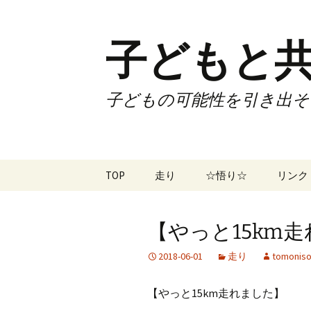
子どもと共
子どもの可能性を引き出そ
コ
TOP
走り
☆悟り☆
リンク
ン
テ
ツアー
大泉カ
ン
曜日3
【やっと15km走
ツ
試合
70歳で
へ
2018-06-01
走り
tomoniso
ス
ズームフライ
70歳
キ
【やっと15km走れました】
ッ
なかも