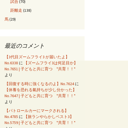
試合
(70)
距離走
(138)
馬
(29)
最近のコメント
【3代目ズームフライ3 が届いたよ】
No.6338
に
【ズームフライ3は何足目か】
No.7651 | 子どもと共に育つ "共育！！"
より
【回復する時に強くなるのよ】No.7624
に
【休養を恐れる氣持ちが少し分かった】
No.7647 | 子どもと共に育つ "共育！！"
より
【パトロールカーにマークされる】
No.4785
に
【旅ランやらかしベスト3】
No.5759 | 子どもと共に育つ "共育！！"