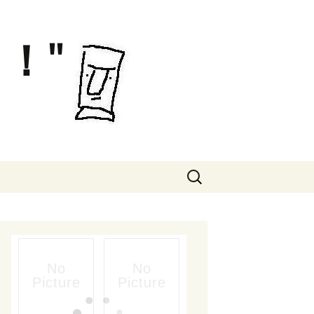
！"
検
索: