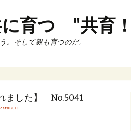
に育つ "共育！
う。そして親も育つのだ。
インド（第2,4土
時間走練習会）
れました】 No.5041
サブスリーnote
datsu2015
でサブスリー
ずサッカークラ