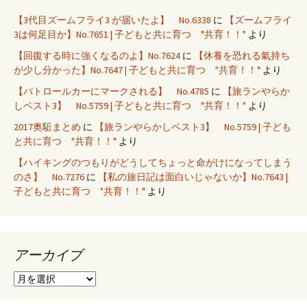
【3代目ズームフライ3 が届いたよ】 No.6338
に
【ズームフライ
3は何足目か】No.7651 | 子どもと共に育つ "共育！！"
より
【回復する時に強くなるのよ】No.7624
に
【休養を恐れる氣持ち
が少し分かった】No.7647 | 子どもと共に育つ "共育！！"
より
【パトロールカーにマークされる】 No.4785
に
【旅ランやらか
しベスト3】 No.5759 | 子どもと共に育つ "共育！！"
より
2017奥駈まとめ
に
【旅ランやらかしベスト3】 No.5759 | 子ども
と共に育つ "共育！！"
より
【ハイキングのつもりがどうしてちょっと命がけになってしまう
のさ】 No.7276
に
【私の旅日記は面白いじゃないか】No.7643 |
子どもと共に育つ "共育！！"
より
アーカイブ
ア
ー
カ