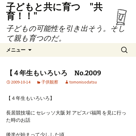
子どもと共に育つ "共
育！！"
子どもの可能性を引き出そう。そし
て親も育つのだ。
コ
検
メニュー
ン
索:
テ
ン
【４年生もいろいろ No.2009
ツ
2009-10-14
子供観察
tomonisodatsu
へ
ス
キ
【４年生もいろいろ】
ッ
プ
長居競技場に セレッソ大阪 対 アビスパ福岡 を見に行っ
た時のお話
後半が始まって少しした頃