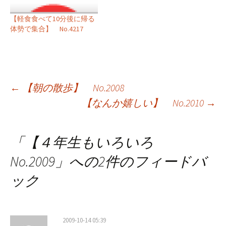
【軽食食べて10分後に帰る
体勢で集合】 No.4217
投
←
【朝の散歩】 No.2008
【なんか嬉しい】 No.2010
→
稿
ナ
「
【４年生もいろいろ
ビ
No.2009
」への2件のフィードバ
ゲ
ック
ー
シ
2009-10-14 05:39