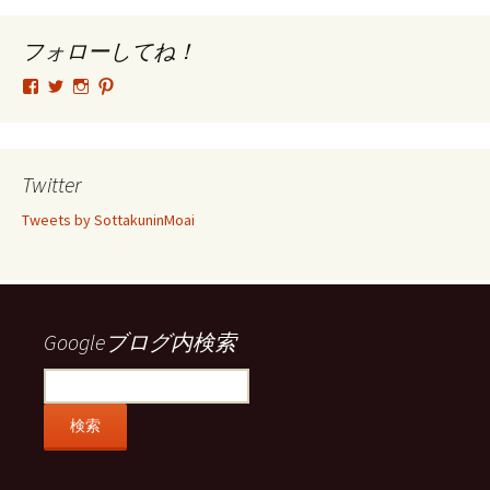
イ
ブ
フォローしてね！
tsutomu.hattori.33
SottakuninMoai
tsutomu.hattori.33
tsutomuhattori
さ
さ
さ
さ
ん
ん
ん
ん
の
の
の
の
プ
プ
プ
プ
ロ
ロ
ロ
ロ
Twitter
フ
フ
フ
フ
ィ
ィ
ィ
ィ
Tweets by SottakuninMoai
ー
ー
ー
ー
ル
ル
ル
ル
を
を
を
を
Facebook
Twitter
Instagram
Pinterest
で
で
で
で
表
表
表
表
示
示
示
示
Googleブログ内検索