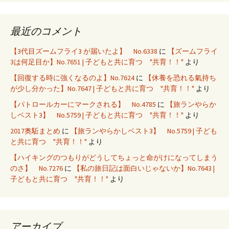
最近のコメント
【3代目ズームフライ3 が届いたよ】 No.6338
に
【ズームフライ
3は何足目か】No.7651 | 子どもと共に育つ "共育！！"
より
【回復する時に強くなるのよ】No.7624
に
【休養を恐れる氣持ち
が少し分かった】No.7647 | 子どもと共に育つ "共育！！"
より
【パトロールカーにマークされる】 No.4785
に
【旅ランやらか
しベスト3】 No.5759 | 子どもと共に育つ "共育！！"
より
2017奥駈まとめ
に
【旅ランやらかしベスト3】 No.5759 | 子ども
と共に育つ "共育！！"
より
【ハイキングのつもりがどうしてちょっと命がけになってしまう
のさ】 No.7276
に
【私の旅日記は面白いじゃないか】No.7643 |
子どもと共に育つ "共育！！"
より
アーカイブ