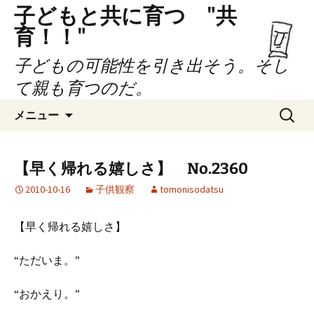
子どもと共に育つ "共
育！！"
子どもの可能性を引き出そう。そし
て親も育つのだ。
コ
検
メニュー
ン
索:
テ
ン
【早く帰れる嬉しさ】 No.2360
ツ
2010-10-16
子供観察
tomonisodatsu
へ
ス
キ
【早く帰れる嬉しさ】
ッ
プ
“ただいま。”
“おかえり。”