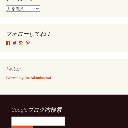
ア
ー
カ
イ
ブ
フォローしてね！
tsutomu.hattori.33
SottakuninMoai
tsutomu.hattori.33
tsutomuhattori
さ
さ
さ
さ
ん
ん
ん
ん
の
の
の
の
プ
プ
プ
プ
ロ
ロ
ロ
ロ
Twitter
フ
フ
フ
フ
ィ
ィ
ィ
ィ
Tweets by SottakuninMoai
ー
ー
ー
ー
ル
ル
ル
ル
を
を
を
を
Facebook
Twitter
Instagram
Pinterest
で
で
で
で
表
表
表
表
示
示
示
示
Googleブログ内検索