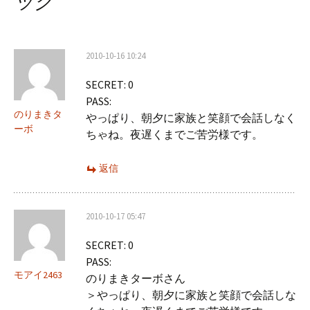
ック
ー
シ
2010-10-16 10:24
ョ
SECRET: 0
ン
PASS:
のりまきタ
やっぱり、朝夕に家族と笑顔で会話しなく
ーボ
ちゃね。夜遅くまでご苦労様です。
返信
2010-10-17 05:47
SECRET: 0
PASS:
モアイ2463
のりまきターボさん
＞やっぱり、朝夕に家族と笑顔で会話しな