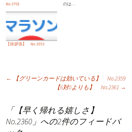
No.3701
のは…
【挨拶係】 No.3553
投
←
【グリーンカードは効いている】 No.2359
【6対0よりも】 No.2361
→
稿
ナ
「
【早く帰れる嬉しさ】
ビ
No.2360
」への2件のフィードバ
ゲ