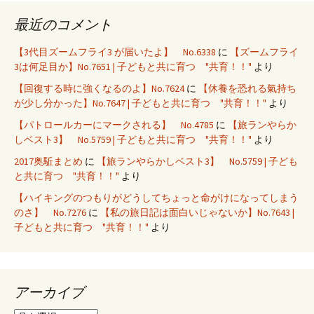
最近のコメント
【3代目ズームフライ3 が届いたよ】 No.6338
に
【ズームフライ
3は何足目か】No.7651 | 子どもと共に育つ "共育！！"
より
【回復する時に強くなるのよ】No.7624
に
【休養を恐れる氣持ち
が少し分かった】No.7647 | 子どもと共に育つ "共育！！"
より
【パトロールカーにマークされる】 No.4785
に
【旅ランやらか
しベスト3】 No.5759 | 子どもと共に育つ "共育！！"
より
2017奥駈まとめ
に
【旅ランやらかしベスト3】 No.5759 | 子ども
と共に育つ "共育！！"
より
【ハイキングのつもりがどうしてちょっと命がけになってしまう
のさ】 No.7276
に
【私の旅日記は面白いじゃないか】No.7643 |
子どもと共に育つ "共育！！"
より
アーカイブ