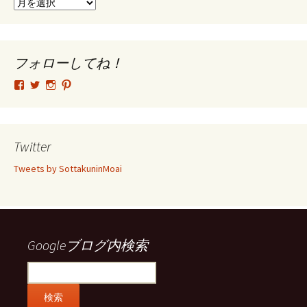
ア
ー
カ
イ
ブ
フォローしてね！
tsutomu.hattori.33
SottakuninMoai
tsutomu.hattori.33
tsutomuhattori
さ
さ
さ
さ
ん
ん
ん
ん
の
の
の
の
プ
プ
プ
プ
ロ
ロ
ロ
ロ
Twitter
フ
フ
フ
フ
ィ
ィ
ィ
ィ
Tweets by SottakuninMoai
ー
ー
ー
ー
ル
ル
ル
ル
を
を
を
を
Facebook
Twitter
Instagram
Pinterest
で
で
で
で
表
表
表
表
示
示
示
示
Googleブログ内検索