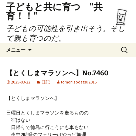
子どもと共に育つ "共
育！！"
子どもの可能性を引き出そう。そし
て親も育つのだ。
コ
検
メニュー
ン
索:
テ
ン
【とくしまマラソンへ】No.7460
ツ
2025-03-22
日記
tomonisodatsu2015
へ
ス
キ
【とくしまマラソンへ】
ッ
プ
日曜日とくしまマラソンを走るものの
宿はない
日帰りで徳島に行こうにも車もない
夜中2時発のフェリーはやっぱ無理