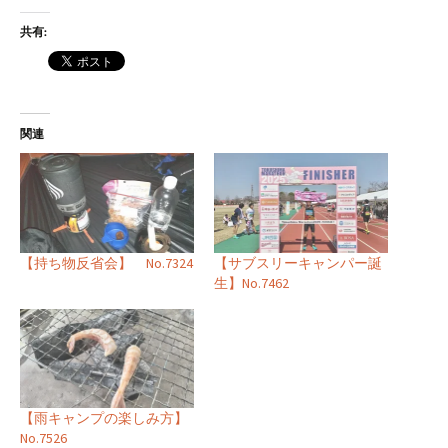
共有:
関連
【持ち物反省会】 No.7324
【サブスリーキャンパー誕
生】No.7462
【雨キャンプの楽しみ方】
No.7526