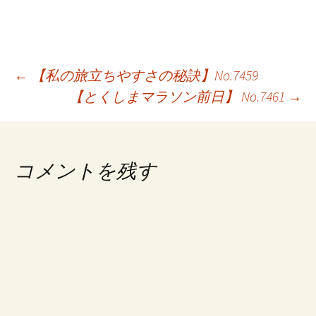
投
←
【私の旅立ちやすさの秘訣】No.7459
【とくしまマラソン前日】 No.7461
→
稿
ナ
ビ
コメントを残す
ゲ
ー
シ
ョ
ン