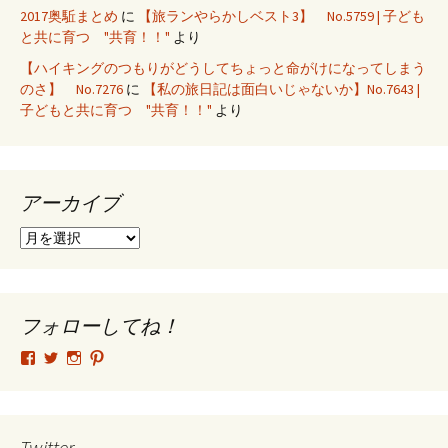
2017奥駈まとめ
に
【旅ランやらかしベスト3】 No.5759 | 子ども
と共に育つ "共育！！"
より
【ハイキングのつもりがどうしてちょっと命がけになってしまう
のさ】 No.7276
に
【私の旅日記は面白いじゃないか】No.7643 |
子どもと共に育つ "共育！！"
より
アーカイブ
ア
ー
カ
イ
ブ
フォローしてね！
tsutomu.hattori.33
SottakuninMoai
tsutomu.hattori.33
tsutomuhattori
さ
さ
さ
さ
ん
ん
ん
ん
の
の
の
の
プ
プ
プ
プ
ロ
ロ
ロ
ロ
Twitter