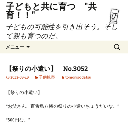
子どもと共に育つ "共
育！！"
子どもの可能性を引き出そう。そし
て親も育つのだ。
コ
検
メニュー
ン
索:
テ
ン
【祭りの小遣い】 No.3052
ツ
2012-09-29
子供観察
tomonisodatsu
へ
ス
キ
【祭りの小遣い】
ッ
プ
“お父さん、百舌鳥八幡の祭りの小遣いちょうだいな。”
“500円な。”