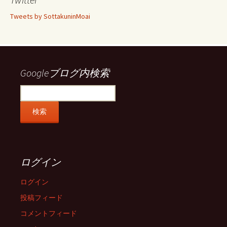
フ
フ
フ
フ
ィ
ィ
ィ
ィ
Tweets by SottakuninMoai
ー
ー
ー
ー
ル
ル
ル
ル
を
を
を
を
Facebook
Twitter
Instagram
Pinterest
で
で
で
で
表
表
表
表
示
示
示
示
Googleブログ内検索
ログイン
ログイン
投稿フィード
コメントフィード