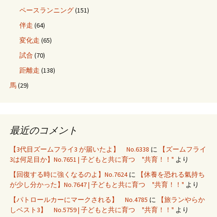
ペースランニング
(151)
伴走
(64)
変化走
(65)
試合
(70)
距離走
(138)
馬
(29)
最近のコメント
【3代目ズームフライ3 が届いたよ】 No.6338
に
【ズームフライ
3は何足目か】No.7651 | 子どもと共に育つ "共育！！"
より
【回復する時に強くなるのよ】No.7624
に
【休養を恐れる氣持ち
が少し分かった】No.7647 | 子どもと共に育つ "共育！！"
より
【パトロールカーにマークされる】 No.4785
に
【旅ランやらか
しベスト3】 No.5759 | 子どもと共に育つ "共育！！"
より