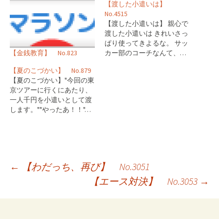
【渡した小遣いは】
No.4515
【渡した小遣いは】 親心で
渡した小遣いは きれいさっ
ぱり使ってきよるな。 サッ
【金銭教育】 No.823
カー部のコーチなんて、…
【夏のこづかい】 No.879
【夏のこづかい】"今回の東
京ツアーに行くにあたり、
一人千円を小遣いとして渡
します。""やったあ！！"…
投
←
【わだっち、再び】 No.3051
【エース対決】 No.3053
→
稿
ナ