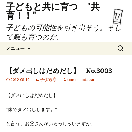
子どもと共に育つ "共
育！！"
子どもの可能性を引き出そう。そし
て親も育つのだ。
コ
検
メニュー
ン
索:
テ
ン
【ダメ出しはだめだし】 No.3003
ツ
2012-08-10
子供観察
tomonisodatsu
へ
ス
キ
【ダメ出しはだめだし】
ッ
プ
“家でダメ出しします。”
と言う、お父さんがいらっしゃいますが、