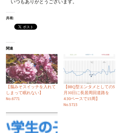
いつもありがとうございます。
共有:
関連
【脳みそスイッチを入れて
【BBQ型エンタメとしての5
しまって眠れない】
月30日に長居周回道路を
No.6771
4:30ペースで15周】
No.5715