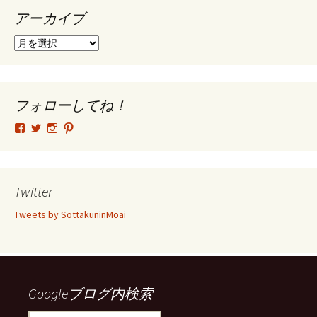
アーカイブ
ア
ー
カ
イ
ブ
フォローしてね！
tsutomu.hattori.33
SottakuninMoai
tsutomu.hattori.33
tsutomuhattori
さ
さ
さ
さ
ん
ん
ん
ん
の
の
の
の
プ
プ
プ
プ
ロ
ロ
ロ
ロ
Twitter
フ
フ
フ
フ
ィ
ィ
ィ
ィ
Tweets by SottakuninMoai
ー
ー
ー
ー
ル
ル
ル
ル
を
を
を
を
Facebook
Twitter
Instagram
Pinterest
で
で
で
で
表
表
表
表
示
示
示
示
Googleブログ内検索