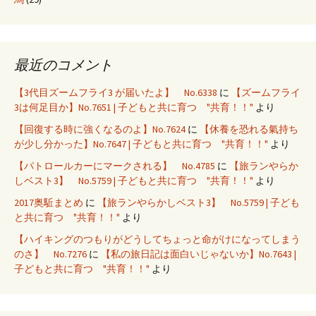
最近のコメント
【3代目ズームフライ3 が届いたよ】 No.6338
に
【ズームフライ
3は何足目か】No.7651 | 子どもと共に育つ "共育！！"
より
【回復する時に強くなるのよ】No.7624
に
【休養を恐れる氣持ち
が少し分かった】No.7647 | 子どもと共に育つ "共育！！"
より
【パトロールカーにマークされる】 No.4785
に
【旅ランやらか
しベスト3】 No.5759 | 子どもと共に育つ "共育！！"
より
2017奥駈まとめ
に
【旅ランやらかしベスト3】 No.5759 | 子ども
と共に育つ "共育！！"
より
【ハイキングのつもりがどうしてちょっと命がけになってしまう
のさ】 No.7276
に
【私の旅日記は面白いじゃないか】No.7643 |
子どもと共に育つ "共育！！"
より