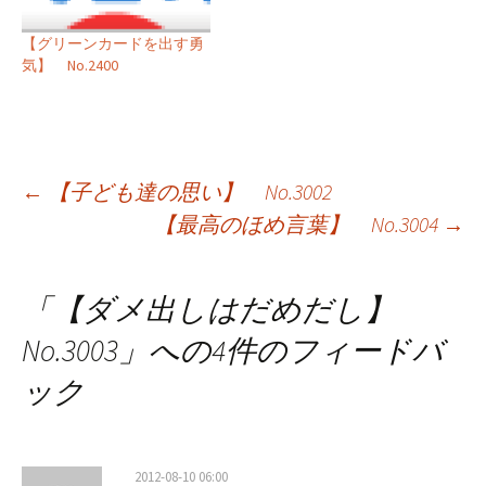
【グリーンカードを出す勇
気】 No.2400
投
←
【子ども達の思い】 No.3002
【最高のほめ言葉】 No.3004
→
稿
ナ
「
【ダメ出しはだめだし】
ビ
No.3003
」への4件のフィードバ
ゲ
ック
ー
シ
2012-08-10 06:00