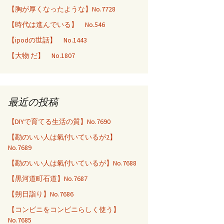
【胸が厚くなったような】No.7728
【時代は進んでいる】 No.546
【ipodの世話】 No.1443
【大物 だ】 No.1807
最近の投稿
【DIYで育てる生活の質】No.7690
【勘のいい人は氣付いているが2】
No.7689
【勘のいい人は氣付いているが】No.7688
【黒河道町石道】No.7687
【朔日詣り】No.7686
【コンビニをコンビニらしく使う】
No.7685