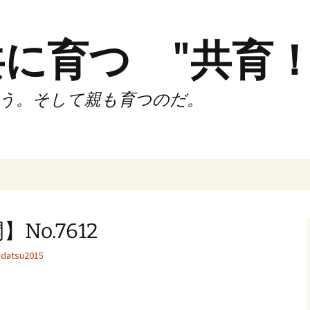
に育つ "共育！
う。そして親も育つのだ。
インド（第2,4土
時間走練習会）
o.7612
サブスリーnote
datsu2015
でサブスリー
ずサッカークラ