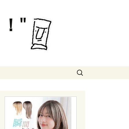
！"
検
索: