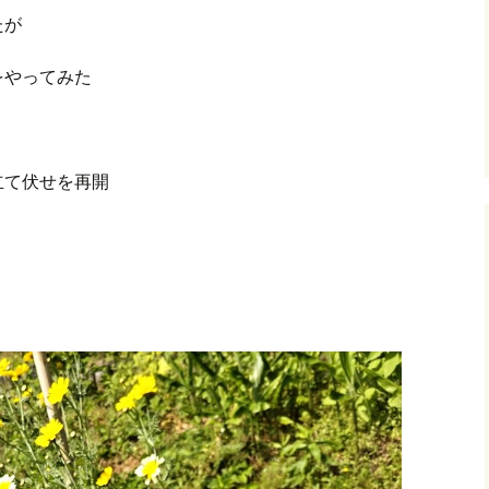
たが
グ(楽天日誌)
をやってみた
トタウン
立て伏せを再開