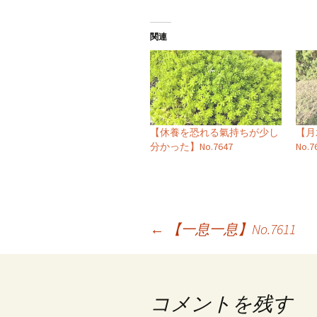
関連
【休養を恐れる氣持ちが少し
【月
分かった】No.7647
No.7
投
←
【一息一息】No.7611
稿
ナ
コメントを残す
ビ