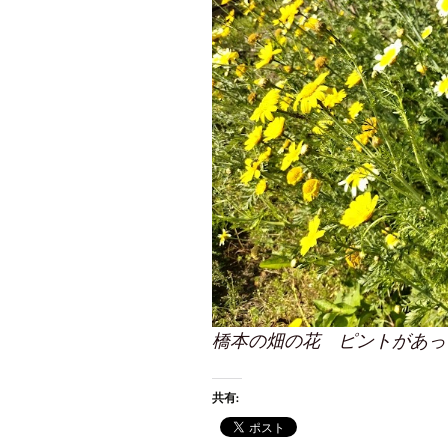
橋本の畑の花 ピントがあっ
共有: