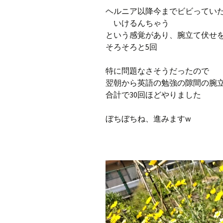
プ
ブ
ヘルニア以降今までビビってい
いけるんちゃう
旧ブロ
という感覚があり、腕立て伏せ
そろそろと5回
ポイン
特に問題なさそうだったので
翌朝から英語の勉強の隙間の腕
合計で30回ほどやりました
ぼちぼちね、進みますw