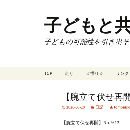
子どもと共
子どもの可能性を引き出そ
コ
TOP
走り
☆悟り☆
リンク
ン
テ
ツアー
大泉カ
ン
曜日3
【腕立て伏せ再開】N
ツ
試合
70歳で
へ
2026-05-20
日記
tomoniso
ス
ズームフライ
70歳
キ
【腕立て伏せ再開】No.7612
ッ
なかも