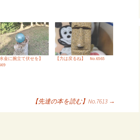
水金に腕立て伏せを】
【力は戻るね】 No.6565
669
【先達の本を読む】No.7613
→