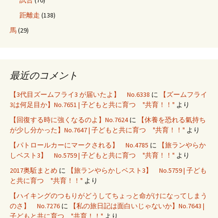
距離走
(138)
馬
(29)
最近のコメント
【3代目ズームフライ3 が届いたよ】 No.6338
に
【ズームフライ
3は何足目か】No.7651 | 子どもと共に育つ "共育！！"
より
【回復する時に強くなるのよ】No.7624
に
【休養を恐れる氣持ち
が少し分かった】No.7647 | 子どもと共に育つ "共育！！"
より
【パトロールカーにマークされる】 No.4785
に
【旅ランやらか
しベスト3】 No.5759 | 子どもと共に育つ "共育！！"
より
2017奥駈まとめ
に
【旅ランやらかしベスト3】 No.5759 | 子ども
と共に育つ "共育！！"
より
【ハイキングのつもりがどうしてちょっと命がけになってしまう
のさ】 No.7276
に
【私の旅日記は面白いじゃないか】No.7643 |
子どもと共に育つ "共育！！"
より