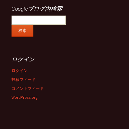
表
表
表
表
示
示
示
示
Googleブログ内検索
ログイン
ログイン
投稿フィード
コメントフィード
WordPress.org