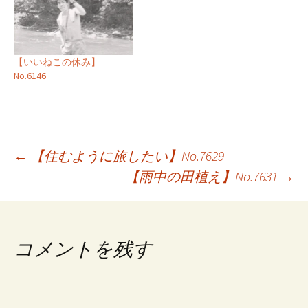
【いいねこの休み】
No.6146
投
←
【住むように旅したい】No.7629
【雨中の田植え】No.7631
→
稿
ナ
ビ
コメントを残す
ゲ
ー