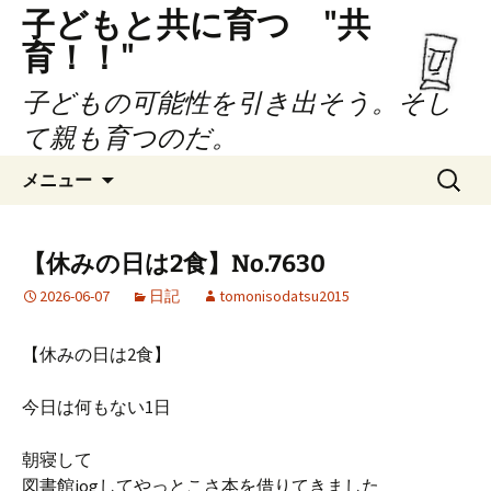
子どもと共に育つ "共
育！！"
子どもの可能性を引き出そう。そし
て親も育つのだ。
コ
検
メニュー
ン
索:
テ
ン
【休みの日は2食】No.7630
ツ
2026-06-07
日記
tomonisodatsu2015
へ
ス
キ
【休みの日は2食】
ッ
プ
今日は何もない1日
朝寝して
図書館jogしてやっとこさ本を借りてきました