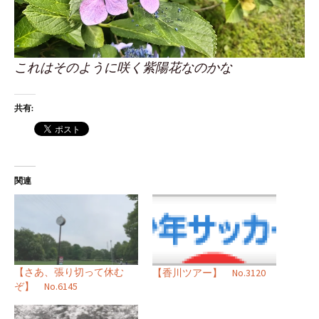
これはそのように咲く紫陽花なのかな
共有:
関連
【さあ、張り切って休む
【香川ツアー】 No.3120
ぞ】 No.6145