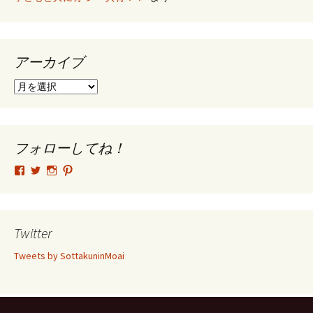
アーカイブ
ア
ー
カ
イ
ブ
フォローしてね！
tsutomu.hattori.33
SottakuninMoai
tsutomu.hattori.33
tsutomuhattori
さ
さ
さ
さ
ん
ん
ん
ん
の
の
の
の
プ
プ
プ
プ
ロ
ロ
ロ
ロ
Twitter
フ
フ
フ
フ
ィ
ィ
ィ
ィ
Tweets by SottakuninMoai
ー
ー
ー
ー
ル
ル
ル
ル
を
を
を
を
Facebook
Twitter
Instagram
Pinterest
で
で
で
で