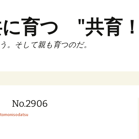
に育つ "共育！
う。そして親も育つのだ。
インド（第2,4土
時間走練習会）
No.2906
サブスリーnote
tomonisodatsu
でサブスリー
ずサッカークラ