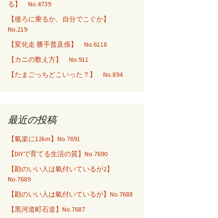
る】 No.4739
【後ろに乗るか、自分でこぐか】
No.219
【変化走 勝手普及係】 No.6118
【カニの数え方】 No.911
【たまごっちどこいった？】 No.894
最近の投稿
【氣楽に12km】No.7691
【DIYで育てる生活の質】No.7690
【勘のいい人は氣付いているが2】
No.7689
【勘のいい人は氣付いているが】No.7688
【黒河道町石道】No.7687