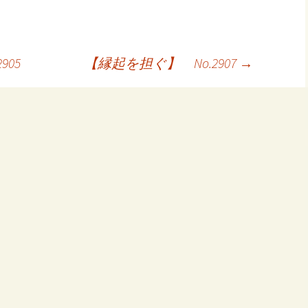
05
【縁起を担ぐ】 No.2907
→