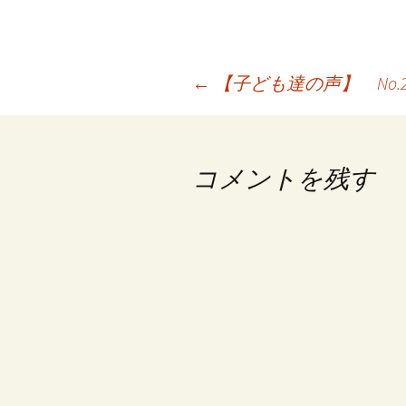
投
←
【子ども達の声】 No.29
稿
ナ
コメントを残す
ビ
ゲ
ー
シ
ョ
ン