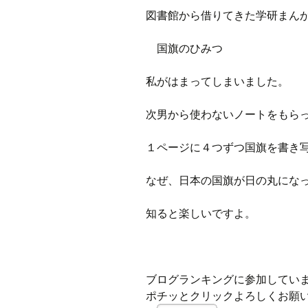
プ
ブ
図書館から借りてきた学研まん
旧ブロ
国旗のひみつ
ポイン
私がはまってしまいました。
次男から使わないノートをもら
１ページに４つずつ国旗を書き
なぜ、日本の国旗が日の丸にな
知ると楽しいですよ。
ブログランキングに参加してい
ポチッとクリックよろしくお願