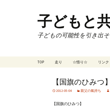
子どもと共
子どもの可能性を引き出そ
コ
TOP
走り
☆悟り☆
リンク
ン
テ
ツアー
大泉カ
ン
曜日3
【国旗のひみつ】 
ツ
試合
70歳で
へ
2012-05-04
親父の氣持ち
ス
ズームフライ
70歳
キ
【国旗のひみつ】
ッ
なかも