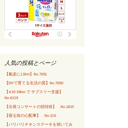
人気の投稿とページ
【氣楽に12km】No.7691
【DIYで育てる生活の質】No.7690
【4:30 30km で サブスリー支援】
No.6329
【出発コンサートの招待状】 No.2835
【寝る前の心配事】 No.316
【パリパリチキンステーキを焼いてみ