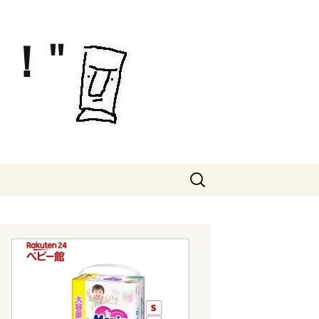
！"
検
索: