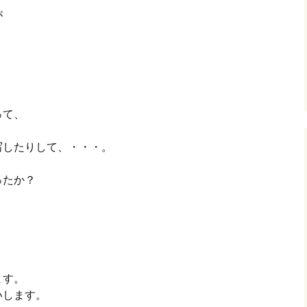
が
グ(楽天日誌)
トタウン
って、
写したりして、・・・。
ったか？
ます。
いします。