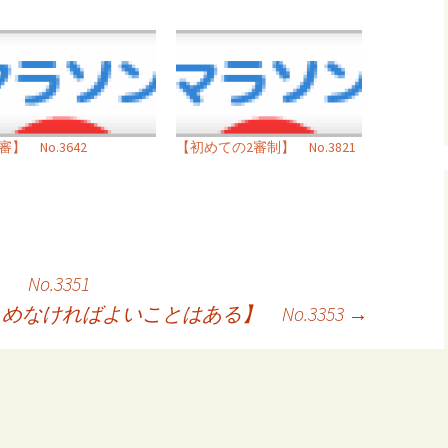
】 No.3642
【初めての2審制】 No.3821
o.3351
めなければよいことはある】 No.3353
→