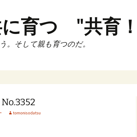
に育つ "共育！
う。そして親も育つのだ。
インド（第2,4土
時間走練習会）
.3352
サブスリーnote
ー
tomonisodatsu
でサブスリー
ずサッカークラ