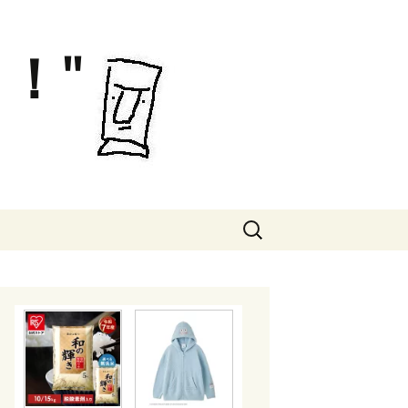
！"
検
索: