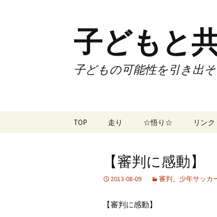
子どもと共
子どもの可能性を引き出そ
コ
TOP
走り
☆悟り☆
リンク
ン
テ
ツアー
大泉カ
ン
曜日3
【審判に感動】 No
ツ
試合
70歳で
へ
2013-08-09
審判
、
少年サッカ
ス
ズームフライ
70歳
キ
【審判に感動】
ッ
なかも