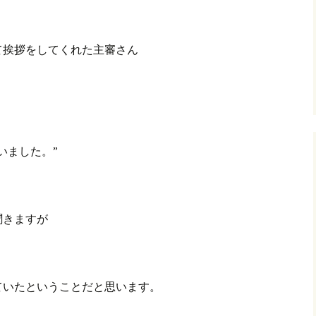
グ(楽天日誌)
て挨拶をしてくれた主審さん
トタウン
いました。”
聞きますが
ていたということだと思います。