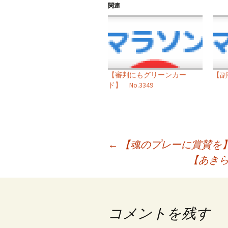
関連
【審判にもグリーンカー
【副審
ド】 No.3349
投
←
【魂のプレーに賞賛を】 N
【あきら
稿
ナ
ビ
コメントを残す
ゲ