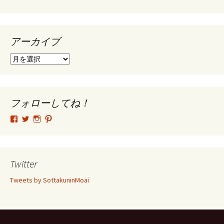
アーカイブ
ア
ー
カ
イ
ブ
フォローしてね！
tsutomu.hattori.33
SottakuninMoai
tsutomu.hattori.33
tsutomuhattori
さ
さ
さ
さ
ん
ん
ん
ん
の
の
の
の
プ
プ
プ
プ
ロ
ロ
ロ
ロ
Twitter
フ
フ
フ
フ
ィ
ィ
ィ
ィ
Tweets by SottakuninMoai
ー
ー
ー
ー
ル
ル
ル
ル
を
を
を
を
Facebook
Twitter
Instagram
Pinterest
で
で
で
で
表
表
表
表