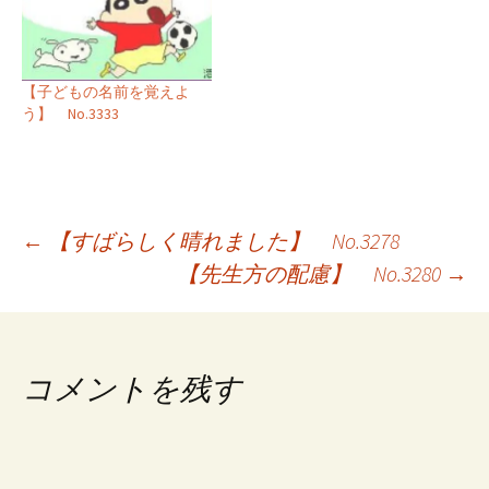
【子どもの名前を覚えよ
う】 No.3333
投
←
【すばらしく晴れました】 No.3278
【先生方の配慮】 No.3280
→
稿
ナ
ビ
コメントを残す
ゲ
ー