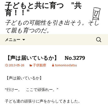
子どもと共に育つ "共
育！！"
子どもの可能性を引き出そう。そし
て親も育つのだ。
コ
検
メニュー
ン
索:
テ
ン
【声は届いているか】 No.3279
ツ
2013-05-26
子供観察
tomonisodatsu
へ
ス
キ
【声は届いているか】
ッ
プ
“行けー。 ここで頑張れー。”
子ども達の頑張りに声をからしてきました。