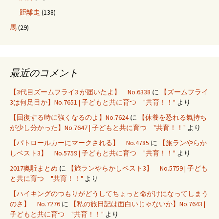
距離走
(138)
馬
(29)
最近のコメント
【3代目ズームフライ3 が届いたよ】 No.6338
に
【ズームフライ
3は何足目か】No.7651 | 子どもと共に育つ "共育！！"
より
【回復する時に強くなるのよ】No.7624
に
【休養を恐れる氣持ち
が少し分かった】No.7647 | 子どもと共に育つ "共育！！"
より
【パトロールカーにマークされる】 No.4785
に
【旅ランやらか
しベスト3】 No.5759 | 子どもと共に育つ "共育！！"
より
2017奥駈まとめ
に
【旅ランやらかしベスト3】 No.5759 | 子ども
と共に育つ "共育！！"
より
【ハイキングのつもりがどうしてちょっと命がけになってしまう
のさ】 No.7276
に
【私の旅日記は面白いじゃないか】No.7643 |
子どもと共に育つ "共育！！"
より