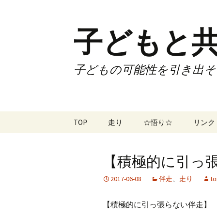
子どもと共
子どもの可能性を引き出そ
コ
TOP
走り
☆悟り☆
リンク
ン
テ
ツアー
大泉カ
ン
曜日3
【積極的に引っ張ら
ツ
試合
70歳で
へ
2017-06-08
伴走
、
走り
to
ス
ズームフライ
70歳
キ
【積極的に引っ張らない伴走】
ッ
なかも