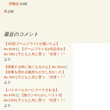
距離走
(138)
馬
(29)
最近のコメント
【3代目ズームフライ3 が届いたよ】
No.6338
に
【ズームフライ3は何足目か】
No.7651 | 子どもと共に育つ "共育！！"
より
【回復する時に強くなるのよ】No.7624
に
【休養を恐れる氣持ちが少し分かった】
No.7647 | 子どもと共に育つ "共育！！"
より
【パトロールカーにマークされる】
No.4785
に
【旅ランやらかしベスト3】
No.5759 | 子どもと共に育つ "共育！！"
より