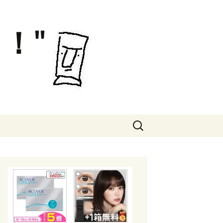
！"
検
索: