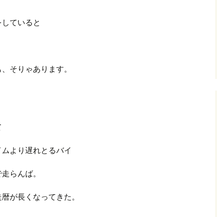
をしていると
グ(楽天日誌)
トタウン
も、そりゃあります。
て
ムより遅れとるバイ
走らんば。
走暦が長くなってきた。