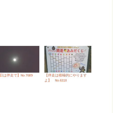
日は伴走で】No.7689
【伴走は積極的にやります
よ】 No.6318