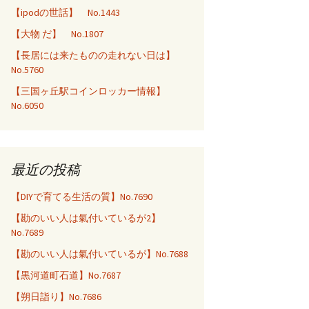
【ipodの世話】 No.1443
【大物 だ】 No.1807
【長居には来たものの走れない日は】
No.5760
【三国ヶ丘駅コインロッカー情報】
No.6050
最近の投稿
【DIYで育てる生活の質】No.7690
【勘のいい人は氣付いているが2】
No.7689
【勘のいい人は氣付いているが】No.7688
【黒河道町石道】No.7687
【朔日詣り】No.7686