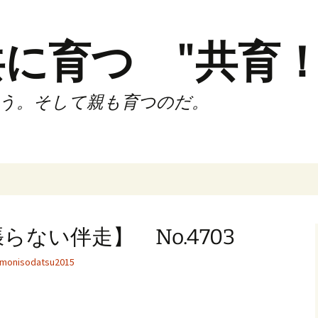
に育つ "共育！
う。そして親も育つのだ。
インド（第2,4土
時間走練習会）
ない伴走】 No.4703
サブスリーnote
monisodatsu2015
でサブスリー
ずサッカークラ