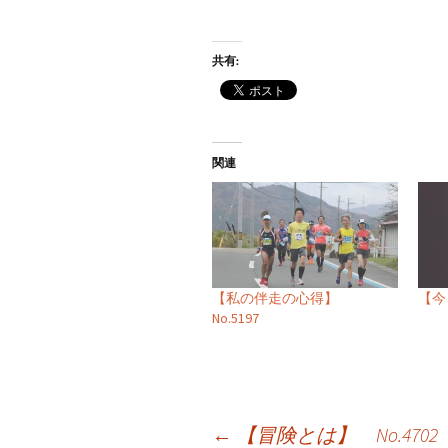
共有:
関連
【私の伴走の心得】
【今
No.5197
投
←
【冒険とは】 No.4702