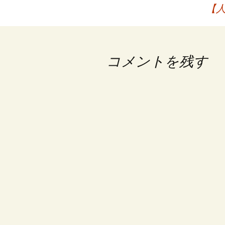
【人
稿
ナ
ビ
コメントを残す
ゲ
ー
シ
ョ
ン