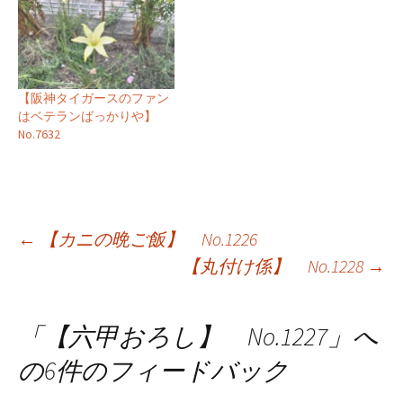
【阪神タイガースのファン
はベテランばっかりや】
No.7632
投
←
【カニの晩ご飯】 No.1226
【丸付け係】 No.1228
→
稿
ナ
「
【六甲おろし】 No.1227
」へ
ビ
の6件のフィードバック
ゲ