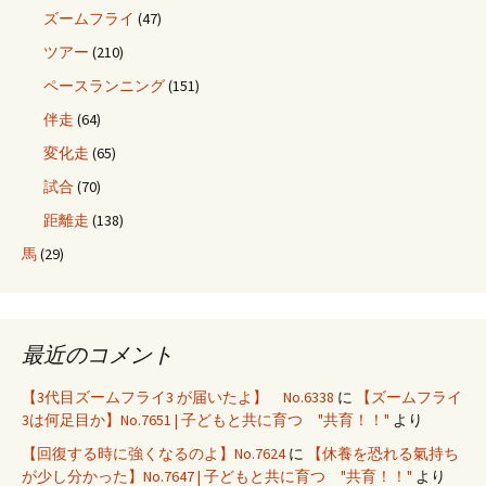
ズームフライ
(47)
ツアー
(210)
ペースランニング
(151)
伴走
(64)
変化走
(65)
試合
(70)
距離走
(138)
馬
(29)
最近のコメント
【3代目ズームフライ3 が届いたよ】 No.6338
に
【ズームフライ
3は何足目か】No.7651 | 子どもと共に育つ "共育！！"
より
【回復する時に強くなるのよ】No.7624
に
【休養を恐れる氣持ち
が少し分かった】No.7647 | 子どもと共に育つ "共育！！"
より