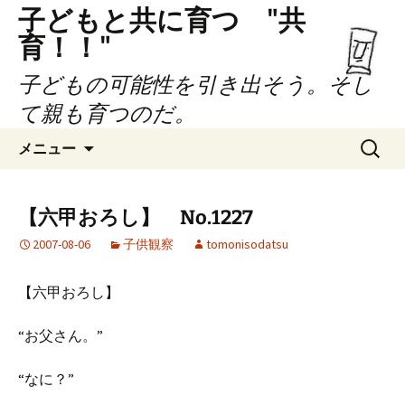
子どもと共に育つ "共
育！！"
子どもの可能性を引き出そう。そし
て親も育つのだ。
コ
検
メニュー
ン
索:
テ
ン
【六甲おろし】 No.1227
ツ
2007-08-06
子供観察
tomonisodatsu
へ
ス
キ
【六甲おろし】
ッ
プ
“お父さん。”
“なに？”