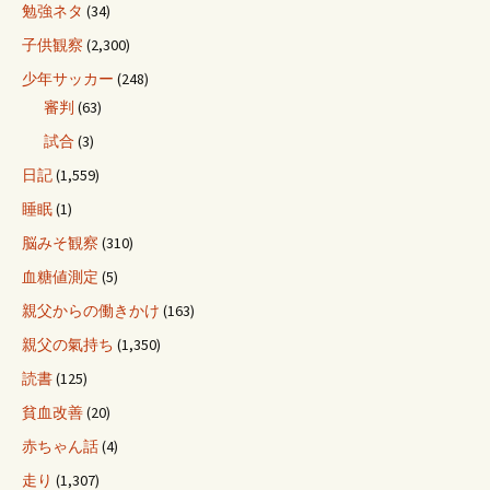
勉強ネタ
(34)
子供観察
(2,300)
少年サッカー
(248)
審判
(63)
試合
(3)
日記
(1,559)
睡眠
(1)
脳みそ観察
(310)
血糖値測定
(5)
親父からの働きかけ
(163)
親父の氣持ち
(1,350)
読書
(125)
貧血改善
(20)
赤ちゃん話
(4)
走り
(1,307)