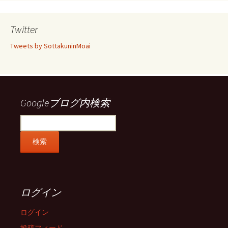
の
の
の
の
プ
プ
プ
プ
ロ
ロ
ロ
ロ
Twitter
フ
フ
フ
フ
ィ
ィ
ィ
ィ
Tweets by SottakuninMoai
ー
ー
ー
ー
ル
ル
ル
ル
を
を
を
を
Facebook
Twitter
Instagram
Pinterest
で
で
で
で
表
表
表
表
示
示
示
示
Googleブログ内検索
ログイン
ログイン