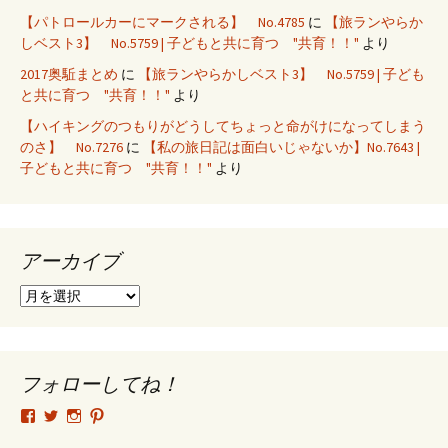
【パトロールカーにマークされる】 No.4785
に
【旅ランやらか
しベスト3】 No.5759 | 子どもと共に育つ "共育！！"
より
2017奥駈まとめ
に
【旅ランやらかしベスト3】 No.5759 | 子ども
と共に育つ "共育！！"
より
【ハイキングのつもりがどうしてちょっと命がけになってしまう
のさ】 No.7276
に
【私の旅日記は面白いじゃないか】No.7643 |
子どもと共に育つ "共育！！"
より
アーカイブ
ア
ー
カ
イ
ブ
フォローしてね！
tsutomu.hattori.33
SottakuninMoai
tsutomu.hattori.33
tsutomuhattori
さ
さ
さ
さ
ん
ん
ん
ん