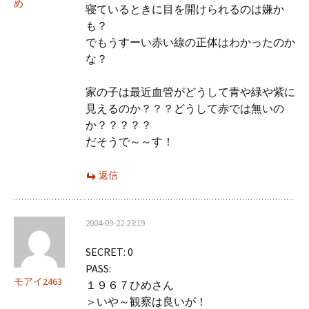
め
寝ているときに目を開けられるのは嫌か
も？
でもうすーい赤い線の正体はわかったのか
な？
家の子は最近血管がどうして青や緑や紫に
見えるのか？？？どうして赤では無いの
か？？？？？
だそうで～～す！
返信
2004-09-22 23:19
SECRET: 0
PASS:
モアイ2463
１９６７ひめさん
＞いや～観察は良いが！