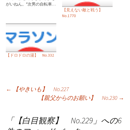
がいねん。"次男の自転車…
【見えない敵と戦う】
No.1770
【ドロドロの湯】 No.332
投
←
【やきいも】 No.227
【親父からのお願い】 No.230
→
稿
ナ
「
【白目観察】 No.229
」への6
ビ