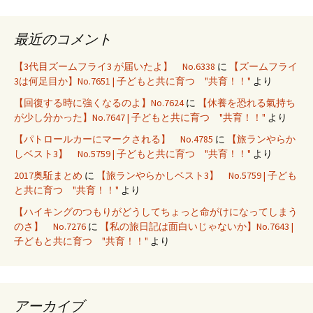
最近のコメント
【3代目ズームフライ3 が届いたよ】 No.6338
に
【ズームフライ
3は何足目か】No.7651 | 子どもと共に育つ "共育！！"
より
【回復する時に強くなるのよ】No.7624
に
【休養を恐れる氣持ち
が少し分かった】No.7647 | 子どもと共に育つ "共育！！"
より
【パトロールカーにマークされる】 No.4785
に
【旅ランやらか
しベスト3】 No.5759 | 子どもと共に育つ "共育！！"
より
2017奥駈まとめ
に
【旅ランやらかしベスト3】 No.5759 | 子ども
と共に育つ "共育！！"
より
【ハイキングのつもりがどうしてちょっと命がけになってしまう
のさ】 No.7276
に
【私の旅日記は面白いじゃないか】No.7643 |
子どもと共に育つ "共育！！"
より
アーカイブ