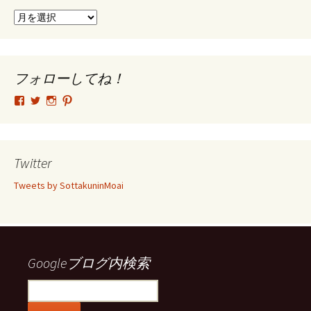
ア
ー
カ
イ
ブ
フォローしてね！
tsutomu.hattori.33
SottakuninMoai
tsutomu.hattori.33
tsutomuhattori
さ
さ
さ
さ
ん
ん
ん
ん
の
の
の
の
プ
プ
プ
プ
ロ
ロ
ロ
ロ
Twitter
フ
フ
フ
フ
ィ
ィ
ィ
ィ
Tweets by SottakuninMoai
ー
ー
ー
ー
ル
ル
ル
ル
を
を
を
を
Facebook
Twitter
Instagram
Pinterest
で
で
で
で
表
表
表
表
示
示
示
示
Googleブログ内検索