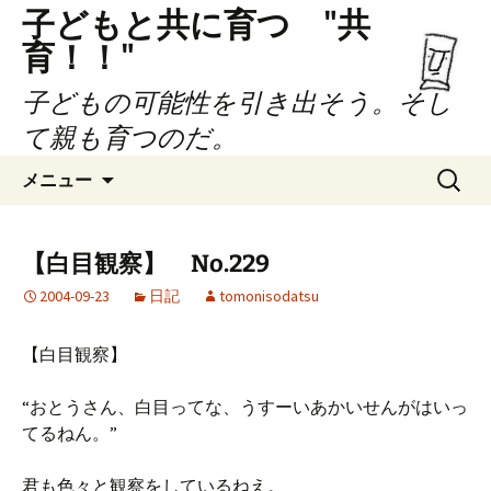
子どもと共に育つ "共
育！！"
子どもの可能性を引き出そう。そし
て親も育つのだ。
コ
検
メニュー
ン
索:
テ
ン
【白目観察】 No.229
ツ
2004-09-23
日記
tomonisodatsu
へ
ス
キ
【白目観察】
ッ
プ
“おとうさん、白目ってな、うすーいあかいせんがはいっ
てるねん。”
君も色々と観察をしているねえ。