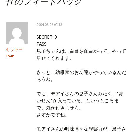
件のフィードバック
ゲ
ー
2004-09-22 07:13
シ
SECRET: 0
ョ
PASS:
ン
セッキー
息子ちゃんは、白目を面白がって、やって
1546
見せてくれます。
きっと、幼稚園のお友達がやっているんだ
ろうね。
でも、モアイさんの息子さんみたく、”赤
いせん”が入っている。というところま
で、気が付きません。
さすがですね。
モアイさんの興味津々な観察力が、息子さ