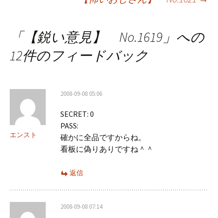
稿
ナ
「
【鋭い意見】 No.1619
」への
ビ
12件のフィードバック
ゲ
ー
2008-09-08 05:06
シ
SECRET: 0
ョ
PASS:
ン
エンスト
確かに全品ですからね。
看板に偽りありですね＾＾
返信
2008-09-08 07:14