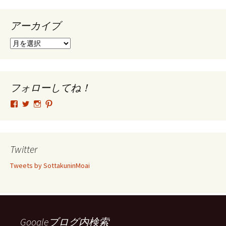
アーカイブ
ア
ー
カ
イ
ブ
フォローしてね！
tsutomu.hattori.33
SottakuninMoai
tsutomu.hattori.33
tsutomuhattori
さ
さ
さ
さ
ん
ん
ん
ん
の
の
の
の
プ
プ
プ
プ
ロ
ロ
ロ
ロ
Twitter
フ
フ
フ
フ
ィ
ィ
ィ
ィ
Tweets by SottakuninMoai
ー
ー
ー
ー
ル
ル
ル
ル
を
を
を
を
Facebook
Twitter
Instagram
Pinterest
で
で
で
で
表
表
表
表
示
示
示
示
Googleブログ内検索