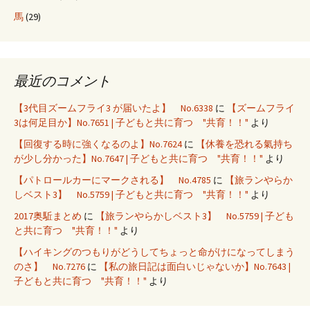
馬
(29)
最近のコメント
【3代目ズームフライ3 が届いたよ】 No.6338
に
【ズームフライ
3は何足目か】No.7651 | 子どもと共に育つ "共育！！"
より
【回復する時に強くなるのよ】No.7624
に
【休養を恐れる氣持ち
が少し分かった】No.7647 | 子どもと共に育つ "共育！！"
より
【パトロールカーにマークされる】 No.4785
に
【旅ランやらか
しベスト3】 No.5759 | 子どもと共に育つ "共育！！"
より
2017奥駈まとめ
に
【旅ランやらかしベスト3】 No.5759 | 子ども
と共に育つ "共育！！"
より
【ハイキングのつもりがどうしてちょっと命がけになってしまう
のさ】 No.7276
に
【私の旅日記は面白いじゃないか】No.7643 |
子どもと共に育つ "共育！！"
より