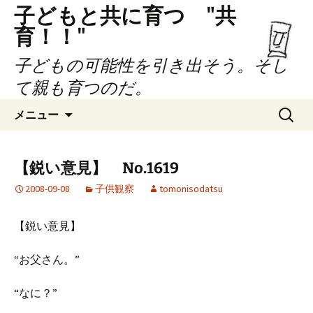
子どもと共に育つ "共
育！！"
子どもの可能性を引き出そう。そし
て親も育つのだ。
コ
検
メニュー
ン
索:
テ
ン
【鋭い意見】 No.1619
ツ
2008-09-08
子供観察
tomonisodatsu
へ
ス
キ
【鋭い意見】
ッ
プ
“お父さん。”
“なに？”