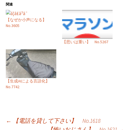
関連
【なぜか小声になる】
No.3605
【思いは重い】 No.5267
【生成AIによる言語化】
No.7742
投
←
【電話を貸して下さい】 No.1618
【怖いおじさん】 No.1621
→