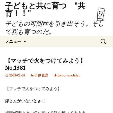
子どもと共に育つ "共
育！！"
子どもの可能性を引き出そう。そし
て親も育つのだ。
コ
検
メニュー
ン
索:
テ
ン
【マッチで火をつけてみよう】
ツ
No.1381
へ
ス
2008-01-08
子供観察
tomonisodatsu
キ
ッ
【マッチで火をつけてみよう】
プ
嫁さんがいないときに
携帯燃料の上に網を置いて餅を焼いてみよう、