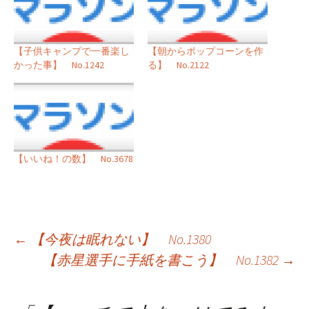
【子供キャンプで一番楽し
【朝からポップコーンを作
かった事】 No.1242
る】 No.2122
【いいね！の数】 No.3678
投
←
【今夜は眠れない】 No.1380
【赤星選手に手紙を書こう】 No.1382
→
稿
ナ