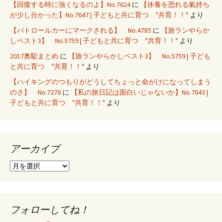
【回復する時に強くなるのよ】No.7624
に
【休養を恐れる氣持ち
が少し分かった】No.7647 | 子どもと共に育つ "共育！！"
より
【パトロールカーにマークされる】 No.4785
に
【旅ランやらか
しベスト3】 No.5759 | 子どもと共に育つ "共育！！"
より
2017奥駈まとめ
に
【旅ランやらかしベスト3】 No.5759 | 子ども
と共に育つ "共育！！"
より
【ハイキングのつもりがどうしてちょっと命がけになってしまう
のさ】 No.7276
に
【私の旅日記は面白いじゃないか】No.7643 |
子どもと共に育つ "共育！！"
より
アーカイブ
ア
ー
カ
イ
ブ
フォローしてね！