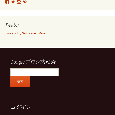
tsutomu.hattori.33
SottakuninMoai
tsutomu.hattori.33
tsutomuhattori
さ
さ
さ
さ
ん
ん
ん
ん
の
の
の
の
プ
プ
プ
プ
ロ
ロ
ロ
ロ
Twitter
フ
フ
フ
フ
ィ
ィ
ィ
ィ
Tweets by SottakuninMoai
ー
ー
ー
ー
ル
ル
ル
ル
を
を
を
を
Facebook
Twitter
Instagram
Pinterest
で
で
で
で
表
表
表
表
示
示
示
示
Googleブログ内検索
ログイン