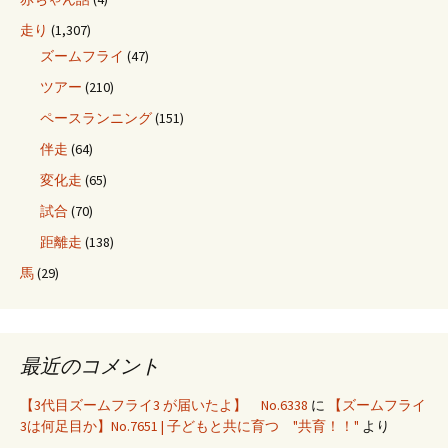
走り
(1,307)
ズームフライ
(47)
ツアー
(210)
ペースランニング
(151)
伴走
(64)
変化走
(65)
試合
(70)
距離走
(138)
馬
(29)
最近のコメント
【3代目ズームフライ3 が届いたよ】 No.6338
に
【ズームフライ
3は何足目か】No.7651 | 子どもと共に育つ "共育！！"
より