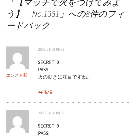
「
【マッチで火をつけてみよ
ビ
う】 No.1381
」への8件のフィ
ゲ
ードバック
ー
シ
2008-01-08 06:03
ョ
SECRET: 0
ン
PASS:
エンスト新
火の動きに注目ですね。
返信
2008-01-08 08:09
SECRET: 0
PASS: