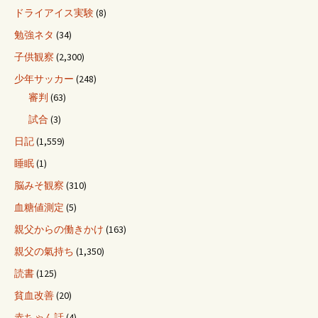
ドライアイス実験
(8)
勉強ネタ
(34)
子供観察
(2,300)
少年サッカー
(248)
審判
(63)
試合
(3)
日記
(1,559)
睡眠
(1)
脳みそ観察
(310)
血糖値測定
(5)
親父からの働きかけ
(163)
親父の氣持ち
(1,350)
読書
(125)
貧血改善
(20)
赤ちゃん話
(4)