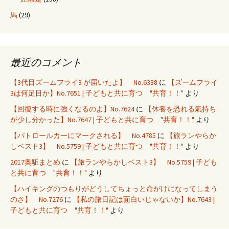
馬
(29)
最近のコメント
【3代目ズームフライ3 が届いたよ】 No.6338
に
【ズームフライ
3は何足目か】No.7651 | 子どもと共に育つ "共育！！"
より
【回復する時に強くなるのよ】No.7624
に
【休養を恐れる氣持ち
が少し分かった】No.7647 | 子どもと共に育つ "共育！！"
より
【パトロールカーにマークされる】 No.4785
に
【旅ランやらか
しベスト3】 No.5759 | 子どもと共に育つ "共育！！"
より
2017奥駈まとめ
に
【旅ランやらかしベスト3】 No.5759 | 子ども
と共に育つ "共育！！"
より
【ハイキングのつもりがどうしてちょっと命がけになってしまう
のさ】 No.7276
に
【私の旅日記は面白いじゃないか】No.7643 |
子どもと共に育つ "共育！！"
より