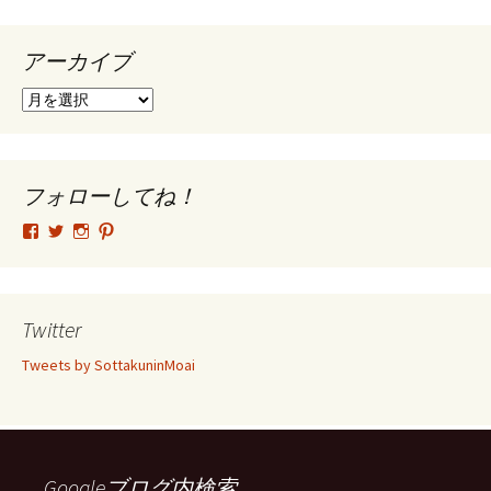
アーカイブ
ア
ー
カ
イ
ブ
フォローしてね！
tsutomu.hattori.33
SottakuninMoai
tsutomu.hattori.33
tsutomuhattori
さ
さ
さ
さ
ん
ん
ん
ん
の
の
の
の
プ
プ
プ
プ
ロ
ロ
ロ
ロ
Twitter
フ
フ
フ
フ
ィ
ィ
ィ
ィ
Tweets by SottakuninMoai
ー
ー
ー
ー
ル
ル
ル
ル
を
を
を
を
Facebook
Twitter
Instagram
Pinterest
で
で
で
で
表
表
表
表
示
示
示
示
Googleブログ内検索