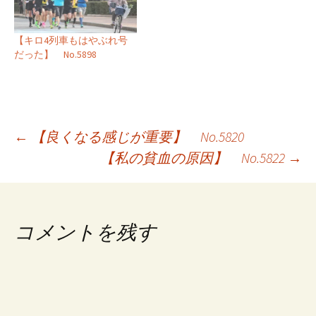
【キロ4列車もはやぶれ号
だった】 No.5898
投
←
【良くなる感じが重要】 No.5820
【私の貧血の原因】 No.5822
→
稿
ナ
ビ
コメントを残す
ゲ
ー
シ