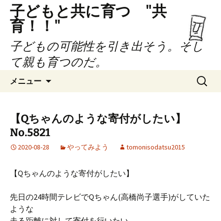
子どもと共に育つ "共
育！！"
子どもの可能性を引き出そう。そし
て親も育つのだ。
コ
検
メニュー
ン
索:
テ
ン
【Qちゃんのような寄付がしたい】
ツ
No.5821
へ
ス
2020-08-28
やってみよう
tomonisodatsu2015
キ
ッ
【Qちゃんのような寄付がしたい】
プ
先日の24時間テレビでQちゃん(高橋尚子選手)がしていた
ような
走る距離に対して寄付を行いたい。