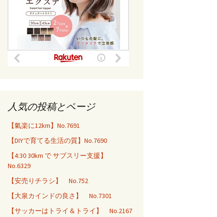
人気の投稿とページ
【氣楽に12km】No.7691
【DIYで育てる生活の質】No.7690
【4:30 30km で サブスリー支援】
No.6329
【安売りチラシ】 No.752
【大泉カインドの良さ】 No.7301
【サッカーはトライ＆トライ】 No.2167