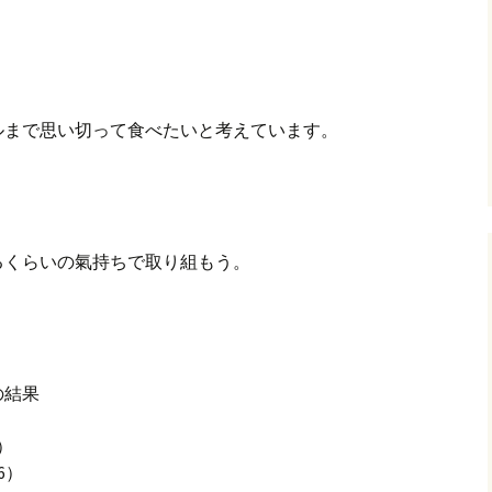
、
ルまで思い切って食べたいと考えています。
るくらいの氣持ちで取り組もう。
の結果
）
6）