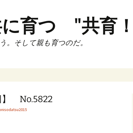
に育つ "共育！
う。そして親も育つのだ。
インド（第2,4土
時間走練習会）
 No.5822
サブスリーnote
nisodatsu2015
でサブスリー
ずサッカークラ