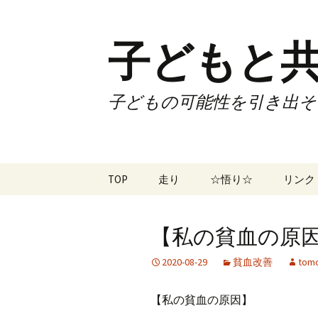
子どもと共
子どもの可能性を引き出そ
コ
TOP
走り
☆悟り☆
リンク
ン
テ
ツアー
大泉カ
ン
曜日3
【私の貧血の原因】
ツ
試合
70歳で
へ
2020-08-29
貧血改善
tomo
ス
ズームフライ
70歳
キ
【私の貧血の原因】
ッ
なかも