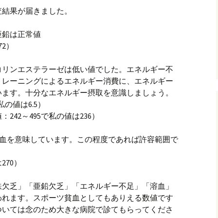
査結果が届きました。
グ(楽天日誌)
亜鉛は正常値
72）
トタウン
コリンエステラーゼは低い値でした。エネルギー不
トレーニングによるエネルギー消費に、エネルギー
います。十分なエネルギー摂取を意識しましょう。
私の値は6.5）
42～495で私の値は236）
度溶血を意味しています。この程度であれば許容範囲で
270）
鉄欠乏」「亜鉛欠乏」「エネルギー不足」「溶血」
われます。スポーツ貧血としてもありえる数値です
ついては念のため大きな病院で診てもらってくださ