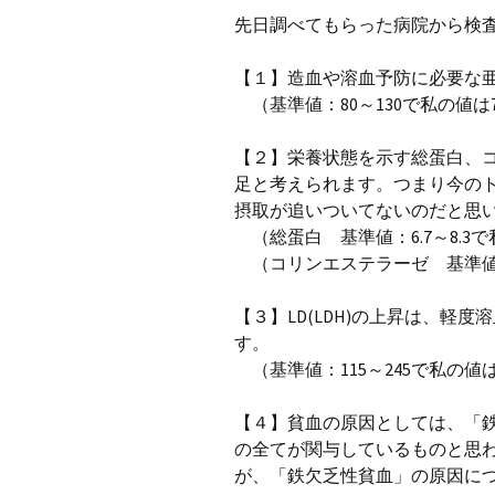
プ
ブ
先日調べてもらった病院から検
旧ブロ
【１】造血や溶血予防に必要な
（基準値：80～130で私の値は
ポイン
【２】栄養状態を示す総蛋白、
足と考えられます。つまり今の
摂取が追いついてないのだと思
（総蛋白 基準値：6.7～8.3で
（コリンエステラーゼ 基準値：2
【３】LD(LDH)の上昇は、軽
す。
（基準値：115～245で私の値は
【４】貧血の原因としては、「
の全てが関与しているものと思
が、「鉄欠乏性貧血」の原因に