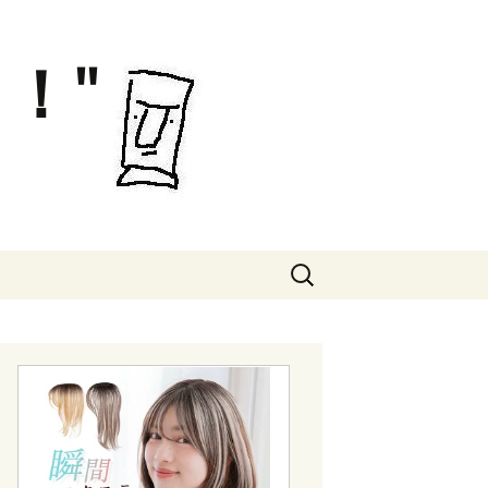
！"
検
索: