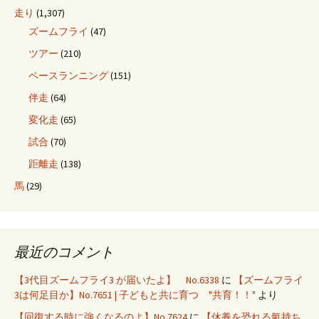
走り
(1,307)
ズームフライ
(47)
ツアー
(210)
ペースランニング
(151)
伴走
(64)
変化走
(65)
試合
(70)
距離走
(138)
馬
(29)
最近のコメント
【3代目ズームフライ3 が届いたよ】 No.6338
に
【ズームフライ
3は何足目か】No.7651 | 子どもと共に育つ "共育！！"
より
【回復する時に強くなるのよ】No.7624
に
【休養を恐れる氣持ち