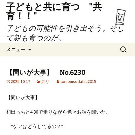
子どもと共に育つ "共
育！！"
子どもの可能性を引き出そう。そし
て親も育つのだ。
コ
検
メニュー
ン
索:
テ
ン
【問いが大事】 No.6230
ツ
2021-10-17
走り
tomonisodatsu2015
へ
ス
キ
【問いが大事】
ッ
プ
和田っちと4:30で走りながら色々お話を聞いた。
”ケアはどうしてるの？”