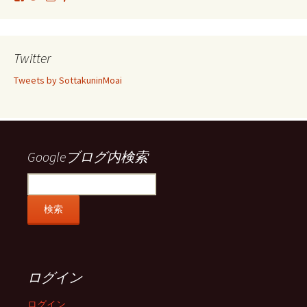
さ
さ
さ
さ
ん
ん
ん
ん
の
の
の
の
プ
プ
プ
プ
ロ
ロ
ロ
ロ
Twitter
フ
フ
フ
フ
ィ
ィ
ィ
ィ
Tweets by SottakuninMoai
ー
ー
ー
ー
ル
ル
ル
ル
を
を
を
を
Facebook
Twitter
Instagram
Pinterest
で
で
で
で
表
表
表
表
示
示
示
示
Googleブログ内検索
ログイン
ログイン