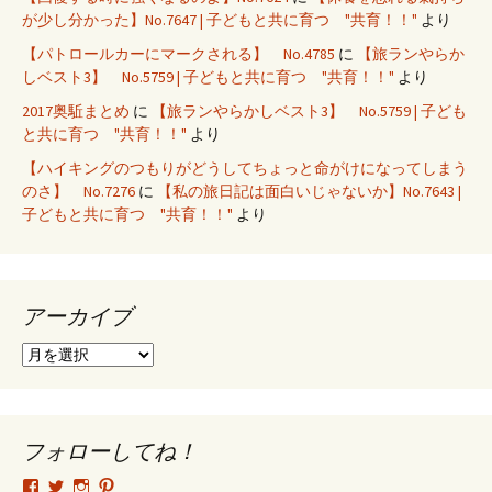
が少し分かった】No.7647 | 子どもと共に育つ "共育！！"
より
【パトロールカーにマークされる】 No.4785
に
【旅ランやらか
しベスト3】 No.5759 | 子どもと共に育つ "共育！！"
より
2017奥駈まとめ
に
【旅ランやらかしベスト3】 No.5759 | 子ども
と共に育つ "共育！！"
より
【ハイキングのつもりがどうしてちょっと命がけになってしまう
のさ】 No.7276
に
【私の旅日記は面白いじゃないか】No.7643 |
子どもと共に育つ "共育！！"
より
アーカイブ
ア
ー
カ
イ
ブ
フォローしてね！
tsutomu.hattori.33
SottakuninMoai
tsutomu.hattori.33
tsutomuhattori