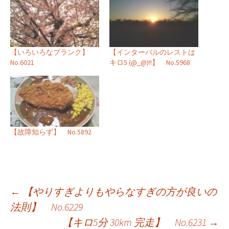
【いろいろなプランク】
【インターバルのレストは
No.6021
キロ5 (@_@)!!】 No.5968
【故障知らず】 No.5892
投
←
【やりすぎよりもやらなすぎの方が良いの
法則】 No.6229
稿
【キロ5分 30km 完走】 No.6231
→