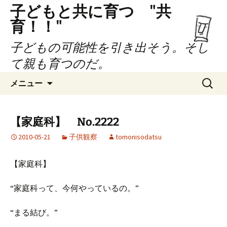
子どもと共に育つ "共
育！！"
子どもの可能性を引き出そう。そし
て親も育つのだ。
コ
検
メニュー
ン
索:
テ
ン
【家庭科】 No.2222
ツ
2010-05-21
子供観察
tomonisodatsu
へ
ス
キ
【家庭科】
ッ
プ
“家庭科って、今何やっているの。”
“まる結び。”