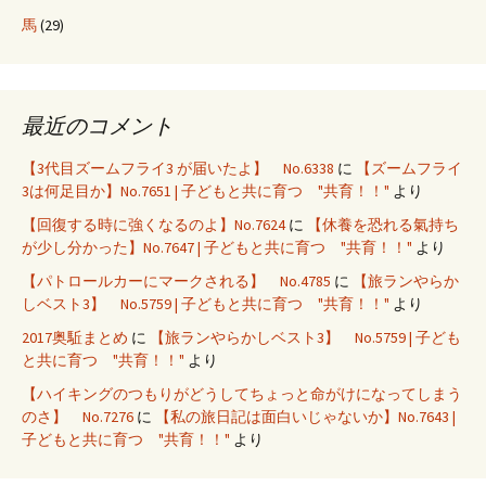
馬
(29)
最近のコメント
【3代目ズームフライ3 が届いたよ】 No.6338
に
【ズームフライ
3は何足目か】No.7651 | 子どもと共に育つ "共育！！"
より
【回復する時に強くなるのよ】No.7624
に
【休養を恐れる氣持ち
が少し分かった】No.7647 | 子どもと共に育つ "共育！！"
より
【パトロールカーにマークされる】 No.4785
に
【旅ランやらか
しベスト3】 No.5759 | 子どもと共に育つ "共育！！"
より
2017奥駈まとめ
に
【旅ランやらかしベスト3】 No.5759 | 子ども
と共に育つ "共育！！"
より
【ハイキングのつもりがどうしてちょっと命がけになってしまう
のさ】 No.7276
に
【私の旅日記は面白いじゃないか】No.7643 |
子どもと共に育つ "共育！！"
より