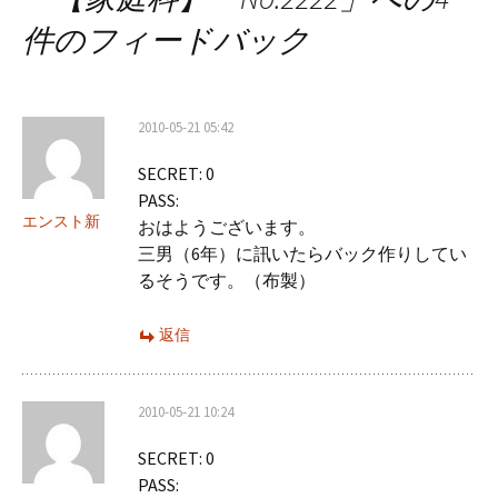
ビ
件のフィードバック
ゲ
ー
2010-05-21 05:42
シ
SECRET: 0
ョ
PASS:
ン
エンスト新
おはようございます。
三男（6年）に訊いたらバック作りしてい
るそうです。（布製）
返信
2010-05-21 10:24
SECRET: 0
PASS: