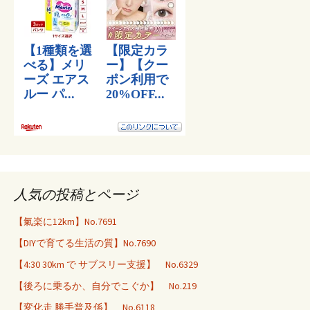
人気の投稿とページ
【氣楽に12km】No.7691
【DIYで育てる生活の質】No.7690
【4:30 30km で サブスリー支援】 No.6329
【後ろに乗るか、自分でこぐか】 No.219
【変化走 勝手普及係】 No.6118