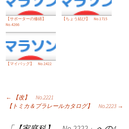
【サポーターの修繕】
【ちょう結び】 No.1715
No.4266
【マイバッグ】 No.2422
投
←
【改】 No.2221
【トミカ＆プラレールカタログ】 No.2223
→
稿
ナ
「
【家庭科】 No.2222
」への4