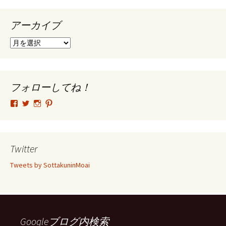
アーカイブ
ア
ー
カ
イ
ブ
フォローしてね！
tsutomu.hattori.33
SottakuninMoai
tsutomu.hattori.33
tsutomuhattori
さ
さ
さ
さ
ん
ん
ん
ん
の
の
の
の
プ
プ
プ
プ
ロ
ロ
ロ
ロ
Twitter
フ
フ
フ
フ
ィ
ィ
ィ
ィ
Tweets by SottakuninMoai
ー
ー
ー
ー
ル
ル
ル
ル
を
を
を
を
Facebook
Twitter
Instagram
Pinterest
で
で
で
で
表
表
表
表
示
示
示
示
Googleブログ内検索