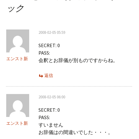
ゲ
ック
ー
シ
2008-02-05 05:59
ョ
SECRET: 0
ン
PASS:
エンスト新
会釈とお辞儀が別ものですからね。
返信
2008-02-05 06:00
SECRET: 0
PASS:
エンスト新
すいません
お辞儀はの間違いでした・・・。