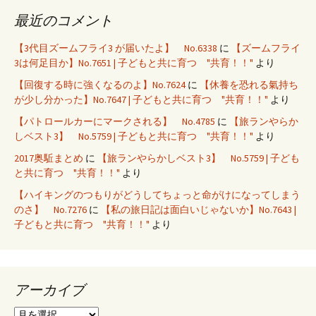
最近のコメント
【3代目ズームフライ3 が届いたよ】 No.6338
に
【ズームフライ
3は何足目か】No.7651 | 子どもと共に育つ "共育！！"
より
【回復する時に強くなるのよ】No.7624
に
【休養を恐れる氣持ち
が少し分かった】No.7647 | 子どもと共に育つ "共育！！"
より
【パトロールカーにマークされる】 No.4785
に
【旅ランやらか
しベスト3】 No.5759 | 子どもと共に育つ "共育！！"
より
2017奥駈まとめ
に
【旅ランやらかしベスト3】 No.5759 | 子ども
と共に育つ "共育！！"
より
【ハイキングのつもりがどうしてちょっと命がけになってしまう
のさ】 No.7276
に
【私の旅日記は面白いじゃないか】No.7643 |
子どもと共に育つ "共育！！"
より
アーカイブ
ア