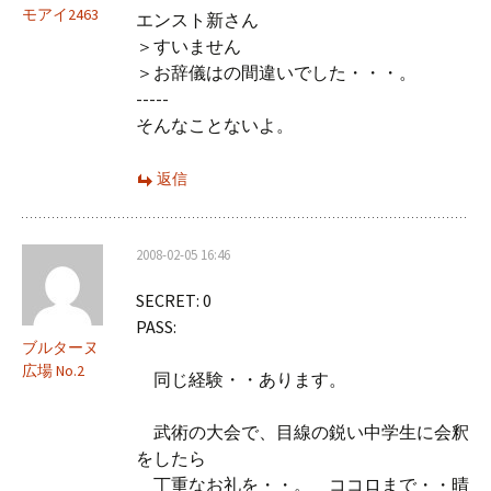
モアイ2463
エンスト新さん
＞すいません
＞お辞儀はの間違いでした・・・。
-----
そんなことないよ。
返信
2008-02-05 16:46
SECRET: 0
PASS:
ブルターヌ
広場 No.2
同じ経験・・あります。
武術の大会で、目線の鋭い中学生に会釈
をしたら
丁重なお礼を・・。 ココロまで・・晴