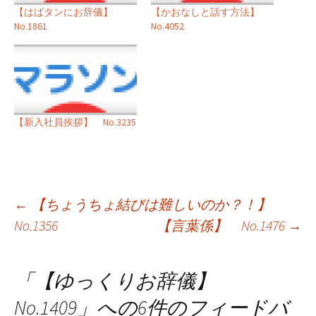
【はばタンにお辞儀】
【かおなしと話す方法】
No.1861
No.4052
【新入社員挨拶】 No.3235
投
←
【ちょうちょ結びは難しいのか？！】
No.1356
【言葉係】 No.1476
→
稿
ナ
「
【ゆっくりお辞儀】
ビ
No.1409
」への6件のフィードバ