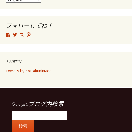
ー
カ
イ
ブ
フォローしてね！
tsutomu.hattori.33
SottakuninMoai
tsutomu.hattori.33
tsutomuhattori
さ
さ
さ
さ
ん
ん
ん
ん
の
の
の
の
プ
プ
プ
プ
ロ
ロ
ロ
ロ
Twitter
フ
フ
フ
フ
ィ
ィ
ィ
ィ
Tweets by SottakuninMoai
ー
ー
ー
ー
ル
ル
ル
ル
を
を
を
を
Facebook
Twitter
Instagram
Pinterest
で
で
で
で
表
表
表
表
示
示
示
示
Googleブログ内検索