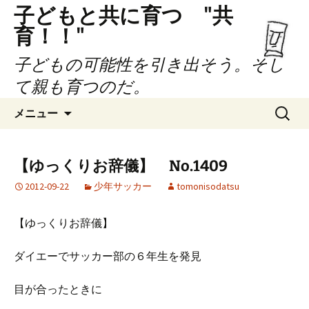
子どもと共に育つ "共
育！！"
子どもの可能性を引き出そう。そし
て親も育つのだ。
コ
検
メニュー
ン
索:
テ
ン
【ゆっくりお辞儀】 No.1409
ツ
2012-09-22
少年サッカー
tomonisodatsu
へ
ス
キ
【ゆっくりお辞儀】
ッ
プ
ダイエーでサッカー部の６年生を発見
目が合ったときに