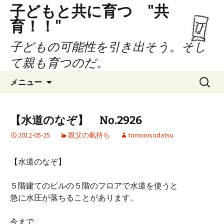
子どもと共に育つ "共
育！！"
子どもの可能性を引き出そう。そし
て親も育つのだ。
コ
検
メニュー
ン
索:
テ
ン
【水道のなぞ】 No.2926
ツ
2012-05-25
親父の氣持ち
tomonisodatsu
へ
ス
キ
【水道のなぞ】
ッ
プ
５階建てのビルの５階のフロアで水道を使うと
急に水圧が落ちることがあります。
今まで