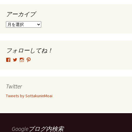
アーカイブ
ア
ー
カ
イ
ブ
フォローしてね！
tsutomu.hattori.33
SottakuninMoai
tsutomu.hattori.33
tsutomuhattori
さ
さ
さ
さ
ん
ん
ん
ん
の
の
の
の
プ
プ
プ
プ
ロ
ロ
ロ
ロ
Twitter
フ
フ
フ
フ
ィ
ィ
ィ
ィ
Tweets by SottakuninMoai
ー
ー
ー
ー
ル
ル
ル
ル
を
を
を
を
Facebook
Twitter
Instagram
Pinterest
で
で
で
で
表
表
表
表
示
示
示
示
Googleブログ内検索