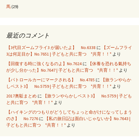
馬
(29)
最近のコメント
【3代目ズームフライ3 が届いたよ】 No.6338
に
【ズームフライ
3は何足目か】No.7651 | 子どもと共に育つ "共育！！"
より
【回復する時に強くなるのよ】No.7624
に
【休養を恐れる氣持ち
が少し分かった】No.7647 | 子どもと共に育つ "共育！！"
より
【パトロールカーにマークされる】 No.4785
に
【旅ランやらか
しベスト3】 No.5759 | 子どもと共に育つ "共育！！"
より
2017奥駈まとめ
に
【旅ランやらかしベスト3】 No.5759 | 子ども
と共に育つ "共育！！"
より
【ハイキングのつもりがどうしてちょっと命がけになってしまう
のさ】 No.7276
に
【私の旅日記は面白いじゃないか】No.7643 |
子どもと共に育つ "共育！！"
より