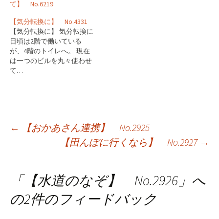
て】 No.6219
【気分転換に】 No.4331
【気分転換に】 気分転換に
日頃は2階で働いている
が、4階のトイレへ。 現在
は一つのビルを丸々使わせ
て…
投
←
【おかあさん連携】 No.2925
【田んぼに行くなら】 No.2927
→
稿
ナ
「
【水道のなぞ】 No.2926
」へ
ビ
の2件のフィードバック
ゲ