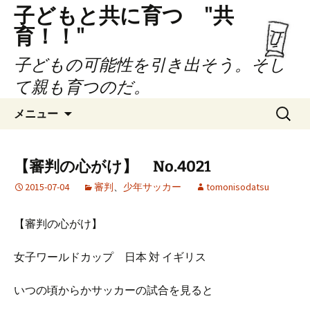
子どもと共に育つ "共
育！！"
子どもの可能性を引き出そう。そし
て親も育つのだ。
コ
検
メニュー
ン
索:
テ
ン
【審判の心がけ】 No.4021
ツ
2015-07-04
審判
、
少年サッカー
tomonisodatsu
へ
ス
キ
【審判の心がけ】
ッ
プ
女子ワールドカップ 日本 対 イギリス
いつの頃からかサッカーの試合を見ると