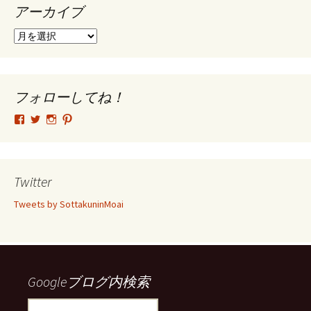
アーカイブ
ア
ー
カ
イ
ブ
フォローしてね！
tsutomu.hattori.33
SottakuninMoai
tsutomu.hattori.33
tsutomuhattori
さ
さ
さ
さ
ん
ん
ん
ん
の
の
の
の
プ
プ
プ
プ
ロ
ロ
ロ
ロ
Twitter
フ
フ
フ
フ
ィ
ィ
ィ
ィ
Tweets by SottakuninMoai
ー
ー
ー
ー
ル
ル
ル
ル
を
を
を
を
Facebook
Twitter
Instagram
Pinterest
で
で
で
で
表
表
表
表
示
示
示
示
Googleブログ内検索