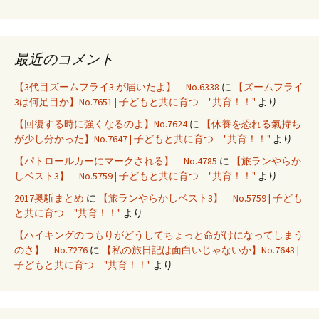
最近のコメント
【3代目ズームフライ3 が届いたよ】 No.6338
に
【ズームフライ
3は何足目か】No.7651 | 子どもと共に育つ "共育！！"
より
【回復する時に強くなるのよ】No.7624
に
【休養を恐れる氣持ち
が少し分かった】No.7647 | 子どもと共に育つ "共育！！"
より
【パトロールカーにマークされる】 No.4785
に
【旅ランやらか
しベスト3】 No.5759 | 子どもと共に育つ "共育！！"
より
2017奥駈まとめ
に
【旅ランやらかしベスト3】 No.5759 | 子ども
と共に育つ "共育！！"
より
【ハイキングのつもりがどうしてちょっと命がけになってしまう
のさ】 No.7276
に
【私の旅日記は面白いじゃないか】No.7643 |
子どもと共に育つ "共育！！"
より