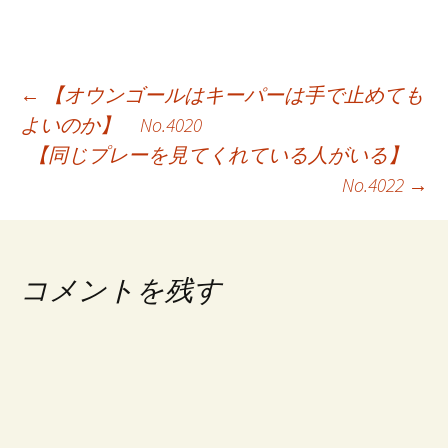
投
←
【オウンゴールはキーパーは手で止めても
よいのか】 No.4020
稿
【同じプレーを見てくれている人がいる】
ナ
No.4022
→
ビ
ゲ
コメントを残す
ー
シ
ョ
ン