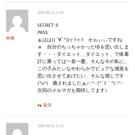
2005-08-21 13:08
SECRET: 0
PASS:
林檎
ぁはは((´∀`*))ヶﾗヶﾗ かゎぃぃですね
ｗ 自分のちっちゃかった頃を思い出しま
す・・・ダイエット、ダイエット、で体重
計に乗っては一喜一憂。そんな今の私に、
この子みたぃなやわらかでピュアな感覚を
思い出させてあげたい、そんな感じです
(^u^) 癒されましたぁ♪･:*:･(*´ｴ｀*)･:*:･
次回のメルマガも期待してます♪
返信
2005-08-21 21:19