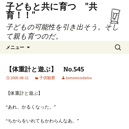
子どもと共に育つ "共
育！！"
子どもの可能性を引き出そう。そし
て親も育つのだ。
コ
検
メニュー
ン
索:
テ
ン
【体重計と遊ぶ】 No.545
ツ
2005-08-21
子供観察
tomonisodatsu
へ
ス
キ
【体重計と遊ぶ】
ッ
プ
“あれ、かるくなった。”
“ちからをいれてもかわらんなあ。”