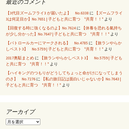
最近のコメント
【3代目ズームフライ3 が届いたよ】 No.6338
に
【ズームフライ
3は何足目か】No.7651 | 子どもと共に育つ "共育！！"
より
【回復する時に強くなるのよ】No.7624
に
【休養を恐れる氣持ち
が少し分かった】No.7647 | 子どもと共に育つ "共育！！"
より
【パトロールカーにマークされる】 No.4785
に
【旅ランやらか
しベスト3】 No.5759 | 子どもと共に育つ "共育！！"
より
2017奥駈まとめ
に
【旅ランやらかしベスト3】 No.5759 | 子ども
と共に育つ "共育！！"
より
【ハイキングのつもりがどうしてちょっと命がけになってしまう
のさ】 No.7276
に
【私の旅日記は面白いじゃないか】No.7643 |
子どもと共に育つ "共育！！"
より
アーカイブ
ア
ー