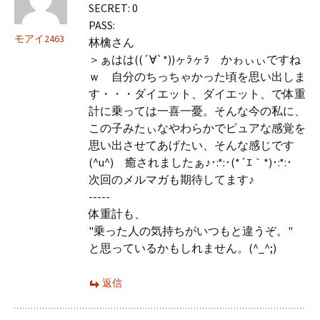
SECRET: 0
PASS:
モアイ2463
林檎さん
＞ぁはは((´∀`*))ヶﾗヶﾗ かゎぃぃですね
ｗ 自分のちっちゃかった頃を思い出しま
す・・・ダイエット、ダイエット、で体重
計に乗っては一喜一憂。そんな今の私に、
この子みたぃなやわらかでピュアな感覚を
思い出させてあげたい、そんな感じです
(^u^) 癒されましたぁ♪･:*:･(*´ｴ｀*)･:*:･
次回のメルマガも期待してます♪
-----
体重計も、
"乗った人の気持ちがいつもと違うぞ。"
と思っているかもしれません。(^_^;)
返信