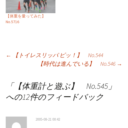
【体重を量ってみた】
No.5716
投
←
【トイレスリッパ ピッ！】 No.544
【時代は進んでいる】 No.546
→
稿
ナ
「
【体重計と遊ぶ】 No.545
」
ビ
への12件のフィードバック
ゲ
ー
2005-08-21 00:42
シ