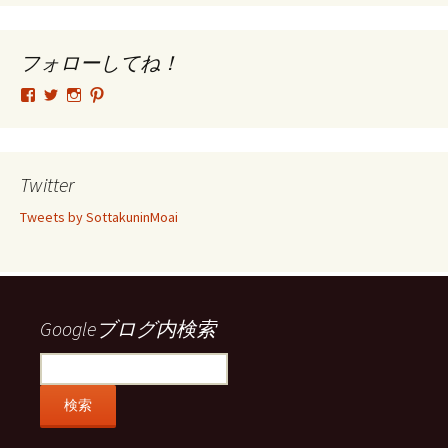
カ
イ
ブ
フォローしてね！
tsutomu.hattori.33
SottakuninMoai
tsutomu.hattori.33
tsutomuhattori
さ
さ
さ
さ
ん
ん
ん
ん
の
の
の
の
プ
プ
プ
プ
ロ
ロ
ロ
ロ
Twitter
フ
フ
フ
フ
ィ
ィ
ィ
ィ
Tweets by SottakuninMoai
ー
ー
ー
ー
ル
ル
ル
ル
を
を
を
を
Facebook
Twitter
Instagram
Pinterest
で
で
で
で
表
表
表
表
示
示
示
示
Googleブログ内検索