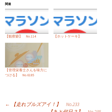
関連
【観察癖】 No.114
【ホットケーキ】
【管理栄養士さんを味方に
つける】 No.6185
投
←
【走れブルズアイ！】 No.233
【あと何日？】 No.235
→