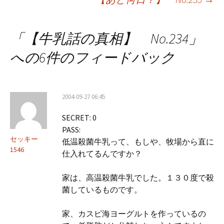
稿
ナ
「
【牛乳話の真相】 No.234
」
ビ
への6件のフィードバック
ゲ
ー
2004-09-27 06:45
シ
SECRET: 0
ョ
PASS:
ン
セッキー
低温殺菌牛乳って、もしや、牧場から直に
1546
仕入れてるんですか？
家は、高温殺菌牛乳でした。１３０度で殺
菌しているものです。
家、カスピ海ヨーグルトを作っているの