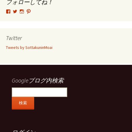
ブ
フォローしてね！
tsutomu.hattori.33
SottakuninMoai
tsutomu.hattori.33
tsutomuhattori
さ
さ
さ
さ
ん
ん
ん
ん
の
の
の
の
プ
プ
プ
プ
ロ
ロ
ロ
ロ
Twitter
フ
フ
フ
フ
ィ
ィ
ィ
ィ
Tweets by SottakuninMoai
ー
ー
ー
ー
ル
ル
ル
ル
を
を
を
を
Facebook
Twitter
Instagram
Pinterest
で
で
で
で
表
表
表
表
示
示
示
示
Googleブログ内検索