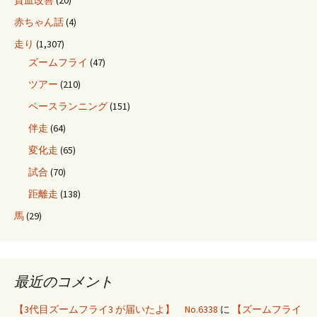
貧血改善
(20)
赤ちゃん話
(4)
走り
(1,307)
ズームフライ
(47)
ツアー
(210)
ペースランニング
(151)
伴走
(64)
変化走
(65)
試合
(70)
距離走
(138)
馬
(29)
最近のコメント
【3代目ズームフライ3 が届いたよ】 No.6338
に
【ズームフライ