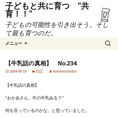
子どもと共に育つ "共
育！！"
子どもの可能性を引き出そう。そし
て親も育つのだ。
コ
検
メニュー
ン
索:
テ
ン
【牛乳話の真相】 No.234
ツ
2004-09-29
日記
tomonisodatsu
へ
ス
キ
【牛乳話の真相】
ッ
プ
“おかあさん、牛の牛乳ある？”
何を言っているのかな、と思っていました。