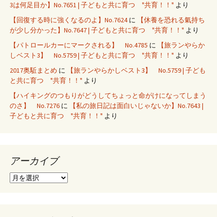
3は何足目か】No.7651 | 子どもと共に育つ "共育！！"
より
【回復する時に強くなるのよ】No.7624
に
【休養を恐れる氣持ち
が少し分かった】No.7647 | 子どもと共に育つ "共育！！"
より
【パトロールカーにマークされる】 No.4785
に
【旅ランやらか
しベスト3】 No.5759 | 子どもと共に育つ "共育！！"
より
2017奥駈まとめ
に
【旅ランやらかしベスト3】 No.5759 | 子ども
と共に育つ "共育！！"
より
【ハイキングのつもりがどうしてちょっと命がけになってしまう
のさ】 No.7276
に
【私の旅日記は面白いじゃないか】No.7643 |
子どもと共に育つ "共育！！"
より
アーカイブ
ア
ー
カ
イ