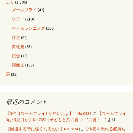
走り
(1,306)
ズームフライ
(47)
ツアー
(210)
ペースランニング
(150)
伴走
(64)
変化走
(65)
試合
(70)
距離走
(138)
馬
(29)
最近のコメント
【3代目ズームフライ3 が届いたよ】 No.6338
に
【ズームフライ
3は何足目か】No.7651 | 子どもと共に育つ "共育！！"
より
【回復する時に強くなるのよ】No.7624
に
【休養を恐れる氣持ち