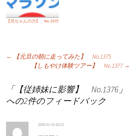
【兄ちゃんの力】 No.3975
投
←
【元旦の朝に走ってみた】 No.1375
【しもやけ体験ツアー】 No.1377
→
稿
ナ
「
【従姉妹に影響】 No.1376
」
ビ
への2件のフィードバック
ゲ
ー
2008-01-03 06:52
シ