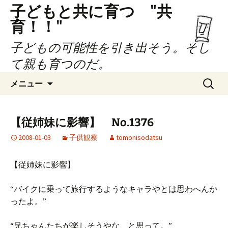
子どもと共に育つ "共
育！！"
子どもの可能性を引き出そう。そし
て親も育つのだ。
コ
検
メニュー
ン
索:
テ
ン
【従姉妹に影響】 No.1376
ツ
2008-01-03
子供観察
tomonisodatsu
へ
ス
キ
【従姉妹に影響】
ッ
プ
“バイクに乗って旅行するようなキャラやとは思わへんか
ったよ。”
“兄ちゃんたちが楽しそうやな、と思って。”