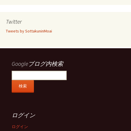
ん
ん
ん
ん
の
の
の
の
プ
プ
プ
プ
ロ
ロ
ロ
ロ
Twitter
フ
フ
フ
フ
ィ
ィ
ィ
ィ
Tweets by SottakuninMoai
ー
ー
ー
ー
ル
ル
ル
ル
を
を
を
を
Facebook
Twitter
Instagram
Pinterest
で
で
で
で
表
表
表
表
示
示
示
示
Googleブログ内検索
ログイン
ログイン