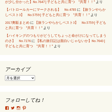
が少し分かった】No.7647 | 子どもと共に育つ "共育！！"
より
【パトロールカーにマークされる】 No.4785
に
【旅ランやらか
しベスト3】 No.5759 | 子どもと共に育つ "共育！！"
より
2017奥駈まとめ
に
【旅ランやらかしベスト3】 No.5759 | 子ども
と共に育つ "共育！！"
より
【ハイキングのつもりがどうしてちょっと命がけになってしまう
のさ】 No.7276
に
【私の旅日記は面白いじゃないか】No.7643 |
子どもと共に育つ "共育！！"
より
アーカイブ
ア
ー
カ
イ
ブ
フォローしてね！
tsutomu.hattori.33
SottakuninMoai
tsutomu.hattori.33
tsutomuhattori
さ
さ
さ
さ