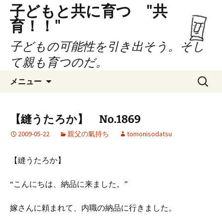
子どもと共に育つ "共
育！！"
子どもの可能性を引き出そう。そし
て親も育つのだ。
コ
検
メニュー
ン
索:
テ
ン
【縫うたろか】 No.1869
ツ
2009-05-22
親父の氣持ち
tomonisodatsu
へ
ス
キ
【縫うたろか】
ッ
プ
“こんにちは、納品に来ました。”
嫁さんに頼まれて、内職の納品に行きました。