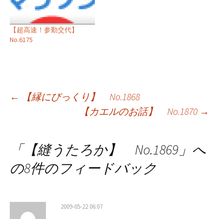
【超高速！参勤交代】
No.6175
投
←
【縁にびっくり】 No.1868
【カエルのお話】 No.1870
→
稿
ナ
「
【縫うたろか】 No.1869
」へ
ビ
の8件のフィードバック
ゲ
ー
2009-05-22 06:07
シ