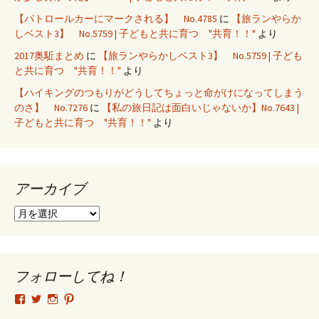
【パトロールカーにマークされる】 No.4785
に
【旅ランやらか
しベスト3】 No.5759 | 子どもと共に育つ "共育！！"
より
2017奥駈まとめ
に
【旅ランやらかしベスト3】 No.5759 | 子ども
と共に育つ "共育！！"
より
【ハイキングのつもりがどうしてちょっと命がけになってしまう
のさ】 No.7276
に
【私の旅日記は面白いじゃないか】No.7643 |
子どもと共に育つ "共育！！"
より
アーカイブ
ア
ー
カ
イ
ブ
フォローしてね！
tsutomu.hattori.33
SottakuninMoai
tsutomu.hattori.33
tsutomuhattori
さ
さ
さ
さ