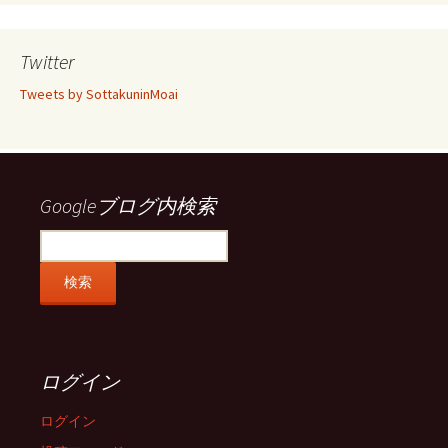
ん
ん
ん
ん
の
の
の
の
プ
プ
プ
プ
ロ
ロ
ロ
ロ
Twitter
フ
フ
フ
フ
ィ
ィ
ィ
ィ
Tweets by SottakuninMoai
ー
ー
ー
ー
ル
ル
ル
ル
を
を
を
を
Facebook
Twitter
Instagram
Pinterest
で
で
で
で
表
表
表
表
示
示
示
示
Googleブログ内検索
ログイン
ログイン