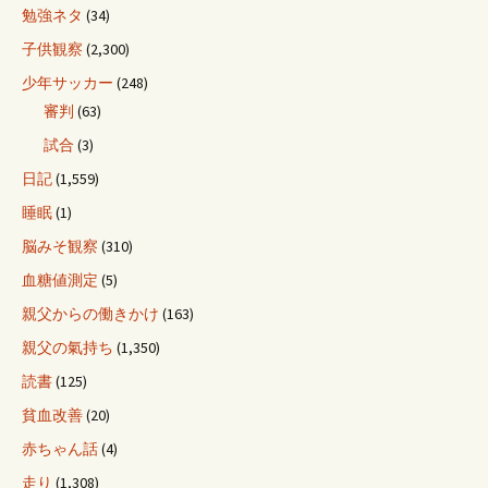
勉強ネタ
(34)
子供観察
(2,300)
少年サッカー
(248)
審判
(63)
試合
(3)
日記
(1,559)
睡眠
(1)
脳みそ観察
(310)
血糖値測定
(5)
親父からの働きかけ
(163)
親父の氣持ち
(1,350)
読書
(125)
貧血改善
(20)
赤ちゃん話
(4)
走り
(1,308)