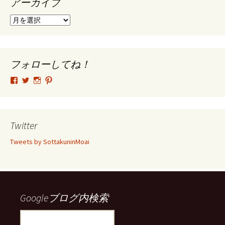
アーカイブ
ア
ー
カ
イ
ブ
フォローしてね！
tsutomu.hattori.33
SottakuninMoai
tsutomu.hattori.33
tsutomuhattori
さ
さ
さ
さ
ん
ん
ん
ん
の
の
の
の
プ
プ
プ
プ
ロ
ロ
ロ
ロ
Twitter
フ
フ
フ
フ
ィ
ィ
ィ
ィ
Tweets by SottakuninMoai
ー
ー
ー
ー
ル
ル
ル
ル
を
を
を
を
Facebook
Twitter
Instagram
Pinterest
で
で
で
で
表
表
表
表
示
示
示
示
Googleブログ内検索