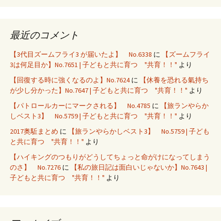
最近のコメント
【3代目ズームフライ3 が届いたよ】 No.6338
に
【ズームフライ
3は何足目か】No.7651 | 子どもと共に育つ "共育！！"
より
【回復する時に強くなるのよ】No.7624
に
【休養を恐れる氣持ち
が少し分かった】No.7647 | 子どもと共に育つ "共育！！"
より
【パトロールカーにマークされる】 No.4785
に
【旅ランやらか
しベスト3】 No.5759 | 子どもと共に育つ "共育！！"
より
2017奥駈まとめ
に
【旅ランやらかしベスト3】 No.5759 | 子ども
と共に育つ "共育！！"
より
【ハイキングのつもりがどうしてちょっと命がけになってしまう
のさ】 No.7276
に
【私の旅日記は面白いじゃないか】No.7643 |
子どもと共に育つ "共育！！"
より