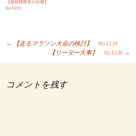
【探検隊隊長の任務】
No.6259
投
←
【走るマラソン大会の検討】 No.6134
【リーダー大事】 No.6136
→
稿
ナ
ビ
コメントを残す
ゲ
ー
シ
ョ