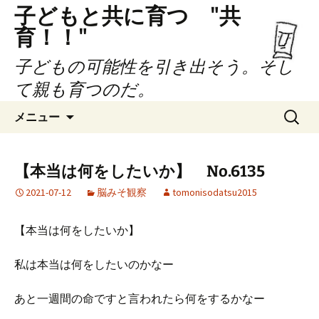
子どもと共に育つ "共
育！！"
子どもの可能性を引き出そう。そし
て親も育つのだ。
コ
検
メニュー
ン
索:
テ
ン
【本当は何をしたいか】 No.6135
ツ
2021-07-12
脳みそ観察
tomonisodatsu2015
へ
ス
キ
【本当は何をしたいか】
ッ
プ
私は本当は何をしたいのかなー
あと一週間の命ですと言われたら何をするかなー