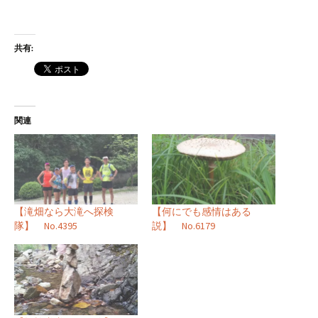
共有:
関連
【滝畑なら大滝へ探検
【何にでも感情はある
隊】 No.4395
説】 No.6179