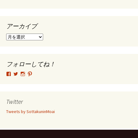
アーカイブ
ア
ー
カ
イ
ブ
フォローしてね！
tsutomu.hattori.33
SottakuninMoai
tsutomu.hattori.33
tsutomuhattori
さ
さ
さ
さ
ん
ん
ん
ん
の
の
の
の
プ
プ
プ
プ
ロ
ロ
ロ
ロ
Twitter
フ
フ
フ
フ
ィ
ィ
ィ
ィ
Tweets by SottakuninMoai
ー
ー
ー
ー
ル
ル
ル
ル
を
を
を
を
Facebook
Twitter
Instagram
Pinterest
で
で
で
で
表
表
表
表