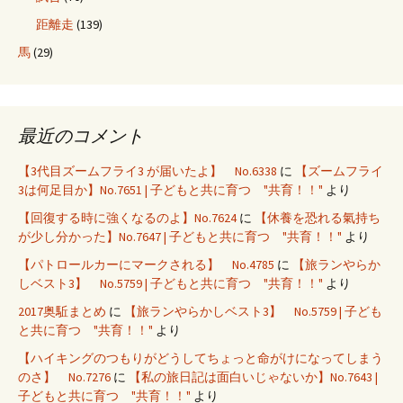
距離走
(139)
馬
(29)
最近のコメント
【3代目ズームフライ3 が届いたよ】 No.6338
に
【ズームフライ
3は何足目か】No.7651 | 子どもと共に育つ "共育！！"
より
【回復する時に強くなるのよ】No.7624
に
【休養を恐れる氣持ち
が少し分かった】No.7647 | 子どもと共に育つ "共育！！"
より
【パトロールカーにマークされる】 No.4785
に
【旅ランやらか
しベスト3】 No.5759 | 子どもと共に育つ "共育！！"
より
2017奥駈まとめ
に
【旅ランやらかしベスト3】 No.5759 | 子ども
と共に育つ "共育！！"
より
【ハイキングのつもりがどうしてちょっと命がけになってしまう
のさ】 No.7276
に
【私の旅日記は面白いじゃないか】No.7643 |
子どもと共に育つ "共育！！"
より