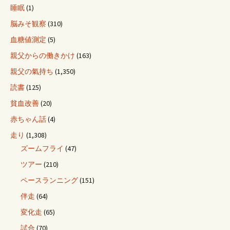
睡眠
(1)
脳みそ観察
(310)
血糖値測定
(5)
親父からの働きかけ
(163)
親父の氣持ち
(1,350)
読書
(125)
貧血改善
(20)
赤ちゃん話
(4)
走り
(1,308)
ズームフライ
(47)
ツアー
(210)
ペースランニング
(151)
伴走
(64)
変化走
(65)
試合
(70)