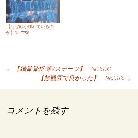
【なぜ顔が腫れているの
か】No.7758
投
←
【鎖骨骨折 第2ステージ】 No.6158
【無観客で良かった】 No.6160
→
稿
ナ
ビ
コメントを残す
ゲ
ー