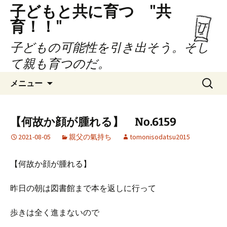
子どもと共に育つ "共
育！！"
子どもの可能性を引き出そう。そし
て親も育つのだ。
コ
検
メニュー
ン
索:
テ
ン
【何故か顔が腫れる】 No.6159
ツ
2021-08-05
親父の氣持ち
tomonisodatsu2015
へ
ス
キ
【何故か顔が腫れる】
ッ
プ
昨日の朝は図書館まで本を返しに行って
歩きは全く進まないので