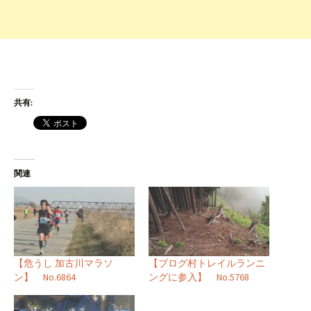
共有:
関連
【危うし 加古川マラソ
【ブログ村トレイルランニ
ン】 No.6864
ングに参入】 No.5768