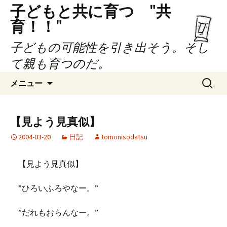
子どもと共に育つ "共
育！！"
子どもの可能性を引き出そう。そし
て親も育つのだ。
コ
検
メニュー
ン
索:
テ
ン
【見よう見真似】
ツ
2004-03-20
日記
tomonisodatsu
へ
ス
キ
【見よう見真似】
ッ
プ
”ひろいふろやなー。”
”だれもおらんなー。”