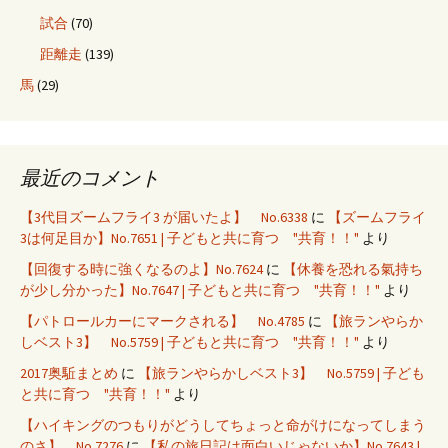
試合
(70)
距離走
(139)
馬
(29)
最近のコメント
【3代目ズームフライ3 が届いたよ】 No.6338
に
【ズームフライ
3は何足目か】No.7651 | 子どもと共に育つ "共育！！"
より
【回復する時に強くなるのよ】No.7624
に
【休養を恐れる氣持ち
が少し分かった】No.7647 | 子どもと共に育つ "共育！！"
より
【パトロールカーにマークされる】 No.4785
に
【旅ランやらか
しベスト3】 No.5759 | 子どもと共に育つ "共育！！"
より
2017奥駈まとめ
に
【旅ランやらかしベスト3】 No.5759 | 子ども
と共に育つ "共育！！"
より
【ハイキングのつもりがどうしてちょっと命がけになってしまう
のさ】 No.7276
に
【私の旅日記は面白いじゃないか】No.7643 |