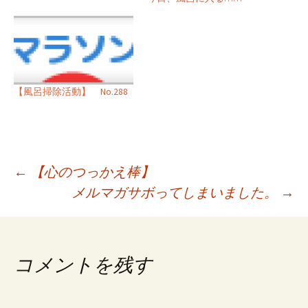
【風呂掃除活動】 No.288
投
←
【心のつっかえ棒】
メルマガサボってしまいました。
→
稿
ナ
ビ
コメントを残す
ゲ