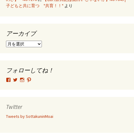
子どもと共に育つ "共育！！"
より
アーカイブ
ア
ー
カ
イ
ブ
フォローしてね！
tsutomu.hattori.33
SottakuninMoai
tsutomu.hattori.33
tsutomuhattori
さ
さ
さ
さ
ん
ん
ん
ん
の
の
の
の
プ
プ
プ
プ
ロ
ロ
ロ
ロ
Twitter
フ
フ
フ
フ
ィ
ィ
ィ
ィ
Tweets by SottakuninMoai
ー
ー
ー
ー
ル
ル
ル
ル
を
を
を
を
Facebook
Twitter
Instagram
Pinterest