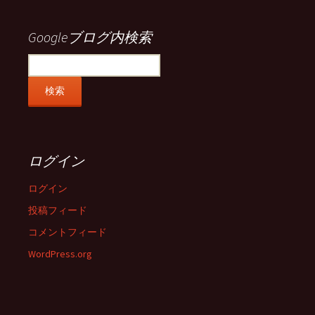
で
で
で
で
表
表
表
表
示
示
示
示
Googleブログ内検索
ログイン
ログイン
投稿フィード
コメントフィード
WordPress.org