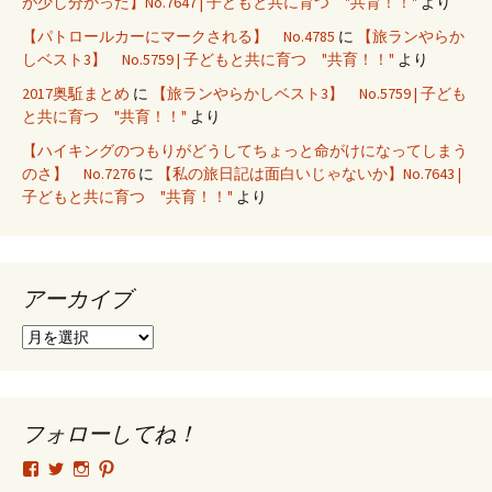
が少し分かった】No.7647 | 子どもと共に育つ "共育！！"
より
【パトロールカーにマークされる】 No.4785
に
【旅ランやらか
しベスト3】 No.5759 | 子どもと共に育つ "共育！！"
より
2017奥駈まとめ
に
【旅ランやらかしベスト3】 No.5759 | 子ども
と共に育つ "共育！！"
より
【ハイキングのつもりがどうしてちょっと命がけになってしまう
のさ】 No.7276
に
【私の旅日記は面白いじゃないか】No.7643 |
子どもと共に育つ "共育！！"
より
アーカイブ
ア
ー
カ
イ
ブ
フォローしてね！
tsutomu.hattori.33
SottakuninMoai
tsutomu.hattori.33
tsutomuhattori
さ
さ
さ
さ