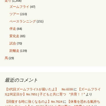
走り
(1,308)
ズームフライ
(47)
ツアー
(210)
ペースランニング
(151)
伴走
(64)
変化走
(65)
試合
(70)
距離走
(139)
馬
(29)
最近のコメント
【3代目ズームフライ3 が届いたよ】 No.6338
に
【ズームフライ
3は何足目か】No.7651 | 子どもと共に育つ "共育！！"
より
【回復する時に強くなるのよ】No.7624
に
【休養を恐れる氣持ち