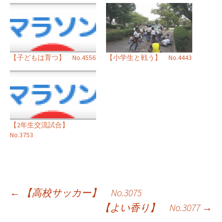
【小学生と戦う】 No.4443
【子どもは育つ】 No.4556
【2年生交流試合】
No.3753
投
←
【高校サッカー】 No.3075
【よい香り】 No.3077
→
稿