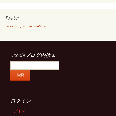
ん
ん
ん
ん
の
の
の
の
プ
プ
プ
プ
ロ
ロ
ロ
ロ
Twitter
フ
フ
フ
フ
ィ
ィ
ィ
ィ
Tweets by SottakuninMoai
ー
ー
ー
ー
ル
ル
ル
ル
を
を
を
を
Facebook
Twitter
Instagram
Pinterest
で
で
で
で
表
表
表
表
示
示
示
示
Googleブログ内検索
ログイン
ログイン