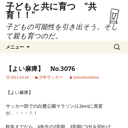
子どもと共に育つ "共
育！！"
子どもの可能性を引き出そう。そし
て親も育つのだ。
コ
検
メニュー
ン
索:
テ
ン
【よい麻痺】 No.3076
ツ
2012-10-24
少年サッカー
tomonisodatsu
へ
ス
キ
【よい麻痺】
ッ
プ
サッカー部での白鷺公園マラソン(1.2km)に異変
が、・・・！！
昨年までなら、6年生の2学期、3学期に5分を切れば