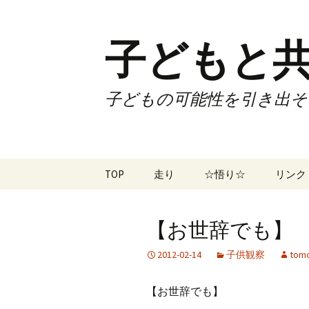
子どもと共
子どもの可能性を引き出そ
コ
TOP
走り
☆悟り☆
リンク
ン
テ
ツアー
大泉カ
ン
曜日3
【お世辞でも】 N
ツ
試合
70歳で
へ
2012-02-14
子供観察
tomo
ス
ズームフライ
70歳
キ
【お世辞でも】
ッ
なかも