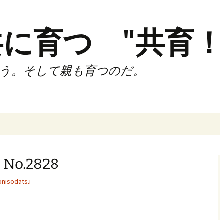
に育つ "共育！
う。そして親も育つのだ。
インド（第2,4土
時間走練習会）
o.2828
サブスリーnote
nisodatsu
でサブスリー
ずサッカークラ