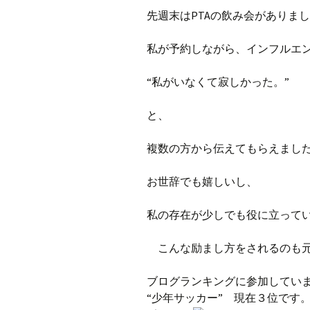
プ
ブ
先週末はPTAの飲み会がありま
旧ブロ
私が予約しながら、インフルエ
ポイン
“私がいなくて寂しかった。”
と、
複数の方から伝えてもらえまし
お世辞でも嬉しいし、
私の存在が少しでも役に立って
こんな励まし方をされるのも元
ブログランキングに参加してい
“少年サッカー” 現在３位です