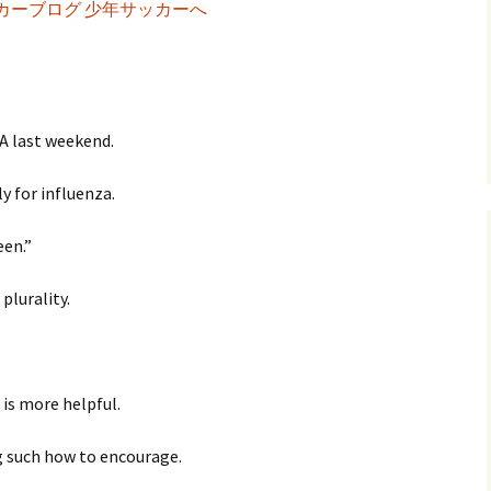
。
A last weekend.
ly for influenza.
een.”
 plurality.
 is more helpful.
g such how to encourage.