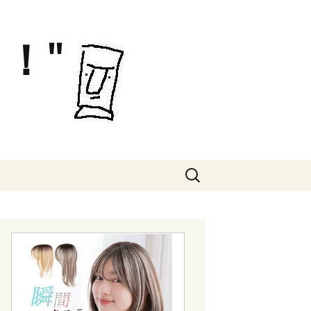
！"
検
索: