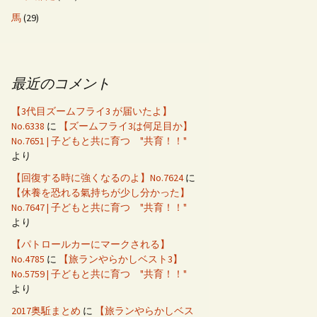
馬
(29)
最近のコメント
【3代目ズームフライ3 が届いたよ】
No.6338
に
【ズームフライ3は何足目か】
No.7651 | 子どもと共に育つ "共育！！"
より
【回復する時に強くなるのよ】No.7624
に
【休養を恐れる氣持ちが少し分かった】
No.7647 | 子どもと共に育つ "共育！！"
より
【パトロールカーにマークされる】
No.4785
に
【旅ランやらかしベスト3】
No.5759 | 子どもと共に育つ "共育！！"
より
2017奥駈まとめ
に
【旅ランやらかしベス