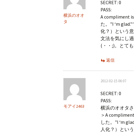
SECRET: 0
ョ
PASS:
ン
横浜のオオ
A complime
タ
た。"I ‘m 
化？）という意
文法を気にし過
(・・;)。と
返信
2012-02-15 06:07
SECRET: 0
PASS:
モアイ2463
横浜のオオタさ
＞A complim
した。"I ‘m
人化？）という