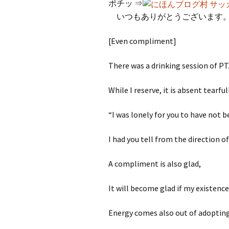
ポチッ ⇒
いつもありがとうございます
[Even compliment]
There was a drinking session of PT
While I reserve, it is absent tearful
“I was lonely for you to have not b
I had you tell from the direction of
A compliment is also glad,
It will become glad if my existence
Energy comes also out of adoptin