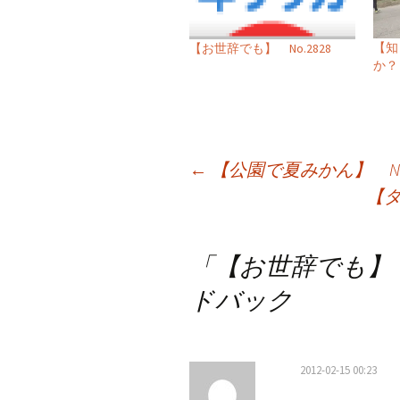
【知
【お世辞でも】 No.2828
か？！
投
←
【公園で夏みかん】 No.
【タ
稿
ナ
「
【お世辞でも】 N
ビ
ドバック
ゲ
ー
2012-02-15 00:23
シ