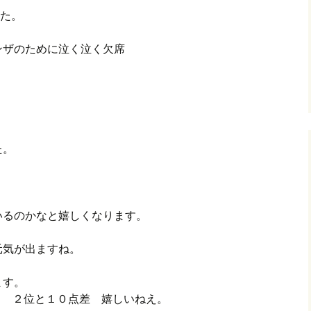
した。
グ(楽天日誌)
ンザのために泣く泣く欠席
トタウン
た。
いるのかなと嬉しくなります。
気が出ますね。
ます。
。 ２位と１０点差 嬉しいねえ。