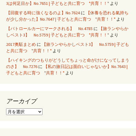
3は何足目か】No.7651 | 子どもと共に育つ "共育！！"
より
【回復する時に強くなるのよ】No.7624
に
【休養を恐れる氣持ち
が少し分かった】No.7647 | 子どもと共に育つ "共育！！"
より
【パトロールカーにマークされる】 No.4785
に
【旅ランやらか
しベスト3】 No.5759 | 子どもと共に育つ "共育！！"
より
2017奥駈まとめ
に
【旅ランやらかしベスト3】 No.5759 | 子ども
と共に育つ "共育！！"
より
【ハイキングのつもりがどうしてちょっと命がけになってしまう
のさ】 No.7276
に
【私の旅日記は面白いじゃないか】No.7643 |
子どもと共に育つ "共育！！"
より
アーカイブ
ア
ー
カ
イ