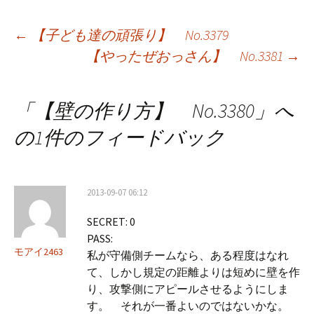
投
←
【子ども達の頑張り】 No.3379
【やったぜおっさん】 No.3381
→
稿
ナ
「
【壁の作り方】 No.3380
」へ
ビ
の1件のフィードバック
ゲ
ー
2013-09-07 06:12
シ
SECRET: 0
ョ
PASS:
ン
モアイ2463
私が守備側チームなら、ある程度はなれ
て、しかし規定の距離よりは短めに壁を作
り、攻撃側にアピールさせるようにしま
す。 それが一番よいのではないかな。