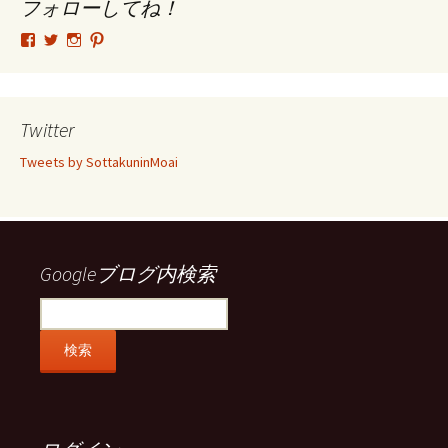
ブ
フォローしてね！
tsutomu.hattori.33
SottakuninMoai
tsutomu.hattori.33
tsutomuhattori
さ
さ
さ
さ
ん
ん
ん
ん
の
の
の
の
プ
プ
プ
プ
ロ
ロ
ロ
ロ
Twitter
フ
フ
フ
フ
ィ
ィ
ィ
ィ
Tweets by SottakuninMoai
ー
ー
ー
ー
ル
ル
ル
ル
を
を
を
を
Facebook
Twitter
Instagram
Pinterest
で
で
で
で
表
表
表
表
示
示
示
示
Googleブログ内検索