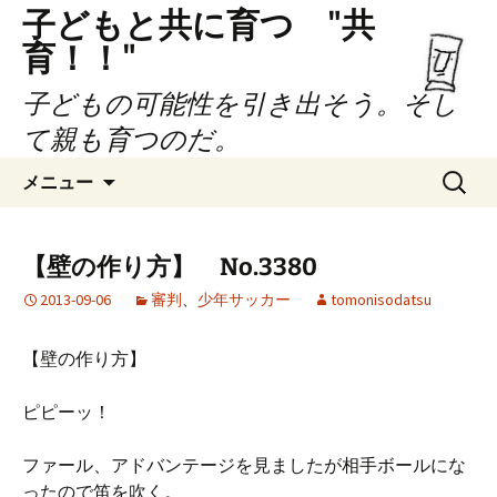
子どもと共に育つ "共
育！！"
子どもの可能性を引き出そう。そし
て親も育つのだ。
コ
検
メニュー
ン
索:
テ
ン
【壁の作り方】 No.3380
ツ
2013-09-06
審判
、
少年サッカー
tomonisodatsu
へ
ス
キ
【壁の作り方】
ッ
プ
ピピーッ！
ファール、アドバンテージを見ましたが相手ボールにな
ったので笛を吹く。