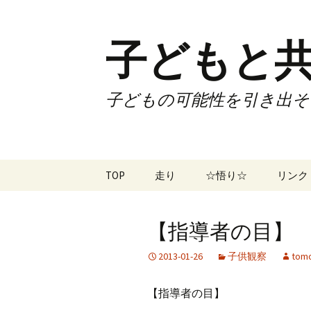
子どもと共
子どもの可能性を引き出そ
コ
TOP
走り
☆悟り☆
リンク
ン
テ
ツアー
大泉カ
ン
曜日3
【指導者の目】 No
ツ
試合
70歳で
へ
2013-01-26
子供観察
tomo
ス
ズームフライ
70歳
キ
【指導者の目】
ッ
なかも