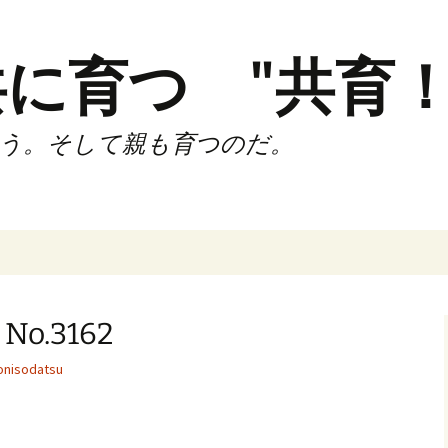
に育つ "共育！
う。そして親も育つのだ。
インド（第2,4土
時間走練習会）
.3162
サブスリーnote
nisodatsu
でサブスリー
ずサッカークラ