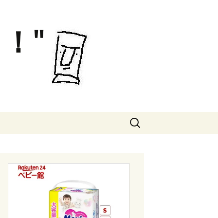
！"
検
索: