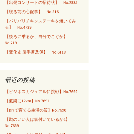
【出発コンサートの招待状】 No.2835
【寝る前の心配事】 No.316
【パリパリチキンステーキを焼いてみ
る】 No.4739
【後ろに乗るか、自分でこぐか】
No.219
【変化走 勝手普及係】 No.6118
最近の投稿
【ビジネスカジュアルに挑戦】No.7692
【氣楽に12km】No.7691
【DIYで育てる生活の質】No.7690
【勘のいい人は氣付いているが2】
No.7689