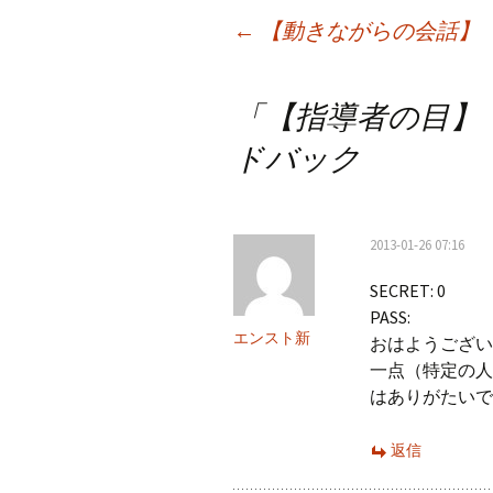
投
←
【動きながらの会話】 No
稿
「
【指導者の目】 N
ナ
ドバック
ビ
ゲ
ー
2013-01-26 07:16
シ
SECRET: 0
PASS:
ョ
エンスト新
おはようござい
ン
一点（特定の人
はありがたいで
返信