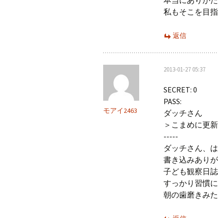
私もそこを目指
返信
2013-01-27 05:37
SECRET: 0
PASS:
モアイ2463
ダッチさん
＞こまめに更新
-----
ダッチさん、は
書き込みありが
子ども観察日誌
すっかり習慣に
朝の歯磨きみた