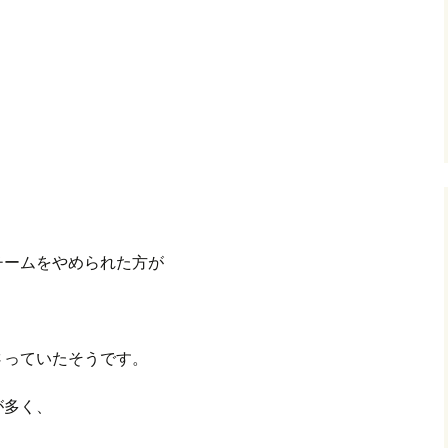
グ(楽天日誌)
トタウン
チームをやめられた方が
さっていたそうです。
が多く、