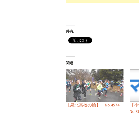
共有:
関連
【泉北高校の輪】 No.4574
【
No.3