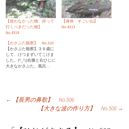
【使わなかった物、持って
【身体 すごいね】
行くべきだった物】
No.4323
No.4318
【かさぶた観察】 No.320
【かさぶた観察】３６歳に
して、けつまずいてこけま
した。(^_^;)右膝と右ひじに
大きなかさぶた。風呂…
投
←
【長男の鼻歌】 No.506
【大きな波の作り方】 No.508
→
稿
ナ