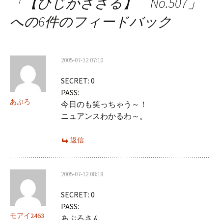
「
【ひじがささる】 No.507
」
ビ
への6件のフィードバック
ゲ
ー
2005-07-12 07:10
シ
SECRET: 0
ョ
PASS:
ン
あぷろ
今日のも笑っちゃう～！
ニュアンスわかるわ～。
返信
2005-07-12 08:18
SECRET: 0
PASS:
モアイ2463
あぷろさん