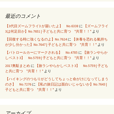
最近のコメント
【3代目ズームフライ3 が届いたよ】 No.6338
に
【ズームフライ
3は何足目か】No.7651 | 子どもと共に育つ "共育！！"
より
【回復する時に強くなるのよ】No.7624
に
【休養を恐れる氣持ち
が少し分かった】No.7647 | 子どもと共に育つ "共育！！"
より
【パトロールカーにマークされる】 No.4785
に
【旅ランやらか
しベスト3】 No.5759 | 子どもと共に育つ "共育！！"
より
2017奥駈まとめ
に
【旅ランやらかしベスト3】 No.5759 | 子ども
と共に育つ "共育！！"
より
【ハイキングのつもりがどうしてちょっと命がけになってしまう
のさ】 No.7276
に
【私の旅日記は面白いじゃないか】No.7643 |
子どもと共に育つ "共育！！"
より
アーカイブ