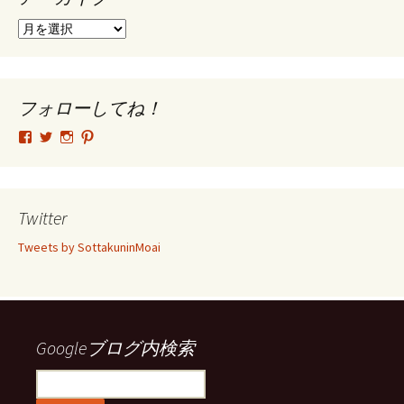
ア
ー
カ
イ
ブ
フォローしてね！
tsutomu.hattori.33
SottakuninMoai
tsutomu.hattori.33
tsutomuhattori
さ
さ
さ
さ
ん
ん
ん
ん
の
の
の
の
プ
プ
プ
プ
ロ
ロ
ロ
ロ
Twitter
フ
フ
フ
フ
ィ
ィ
ィ
ィ
Tweets by SottakuninMoai
ー
ー
ー
ー
ル
ル
ル
ル
を
を
を
を
Facebook
Twitter
Instagram
Pinterest
で
で
で
で
表
表
表
表
示
示
示
示
Googleブログ内検索