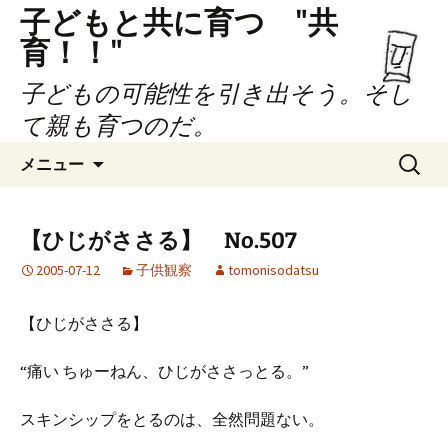
子どもと共に育つ "共
育！！"
子どもの可能性を引き出そう。そし
て親も育つのだ。
コ
検
メニュー
ン
索:
テ
ン
【ひじがささる】 No.507
ツ
2005-07-12
子供観察
tomonisodatsu
へ
ス
キ
【ひじがささる】
ッ
プ
“痛い ちゅーねん、ひじがささっとる。”
スキンシップをとるのは、全然問題ない。