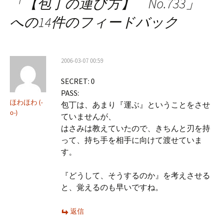
「
【包丁の運び方】 No.733
」
ビ
への14件のフィードバック
ゲ
ー
2006-03-07 00:59
シ
SECRET: 0
ョ
PASS:
ン
ほわほわ (-
包丁は、あまり『運ぶ』ということをさせ
o-)
ていませんが、
はさみは教えていたので、きちんと刃を持
って、持ち手を相手に向けて渡せていま
す。
『どうして、そうするのか』を考えさせる
と、覚えるのも早いですね。
返信