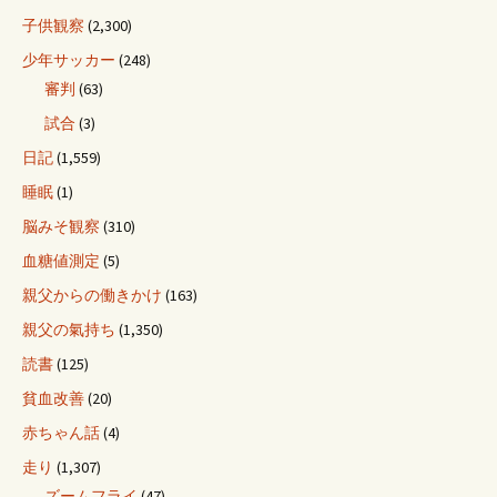
子供観察
(2,300)
少年サッカー
(248)
審判
(63)
試合
(3)
日記
(1,559)
睡眠
(1)
脳みそ観察
(310)
血糖値測定
(5)
親父からの働きかけ
(163)
親父の氣持ち
(1,350)
読書
(125)
貧血改善
(20)
赤ちゃん話
(4)
走り
(1,307)
ズームフライ
(47)