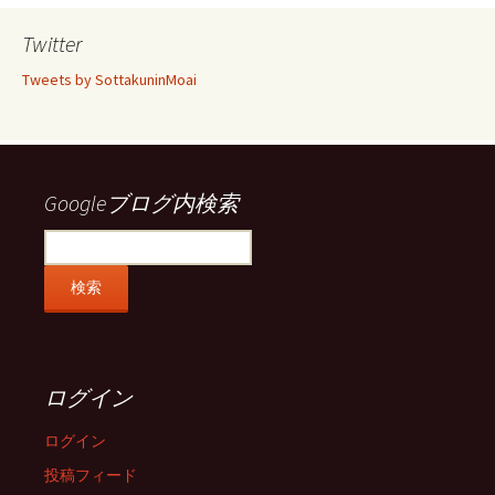
プ
プ
プ
プ
ロ
ロ
ロ
ロ
Twitter
フ
フ
フ
フ
ィ
ィ
ィ
ィ
Tweets by SottakuninMoai
ー
ー
ー
ー
ル
ル
ル
ル
を
を
を
を
Facebook
Twitter
Instagram
Pinterest
で
で
で
で
表
表
表
表
示
示
示
示
Googleブログ内検索
ログイン
ログイン
投稿フィード