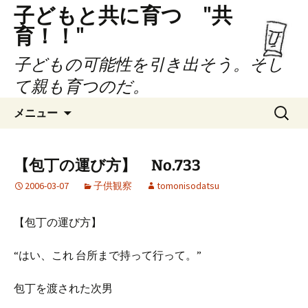
子どもと共に育つ "共
育！！"
子どもの可能性を引き出そう。そし
て親も育つのだ。
コ
検
メニュー
ン
索:
テ
ン
【包丁の運び方】 No.733
ツ
2006-03-07
子供観察
tomonisodatsu
へ
ス
キ
【包丁の運び方】
ッ
プ
“はい、これ 台所まで持って行って。”
包丁を渡された次男