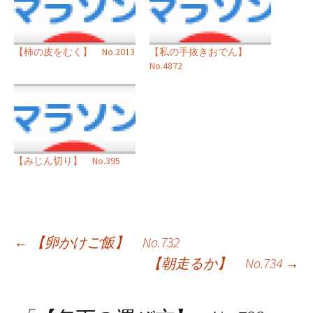
【柿の皮をむく】 No.2013
【私の手抜きおでん】
No.4872
【みじん切り】 No.395
投
←
【卵かけご飯】 No.732
【朝走るか】 No.734
→
稿
ナ