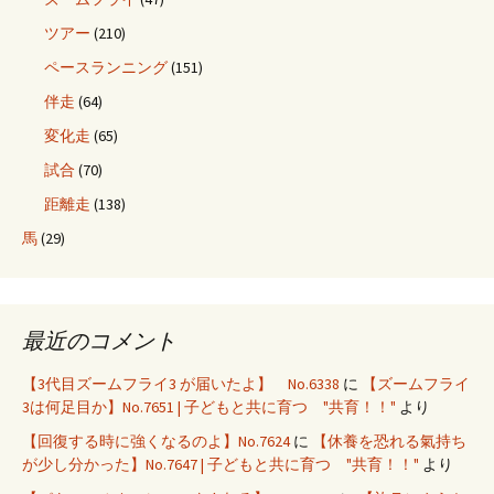
ツアー
(210)
ペースランニング
(151)
伴走
(64)
変化走
(65)
試合
(70)
距離走
(138)
馬
(29)
最近のコメント
【3代目ズームフライ3 が届いたよ】 No.6338
に
【ズームフライ
3は何足目か】No.7651 | 子どもと共に育つ "共育！！"
より
【回復する時に強くなるのよ】No.7624
に
【休養を恐れる氣持ち
が少し分かった】No.7647 | 子どもと共に育つ "共育！！"
より