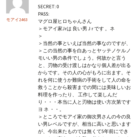
SECRET: 0
PASS:
モアイ2463
マグロ屋ヒロちゃんさん
＞モアイ家Jrは 良い男 J r です 。ネ
＞
＞当然の事といえば当然の事なのですが、
＞この当然の事を白あっとヤッテノケルノ
モいい男の条件でしょう。何故かと言う
と、刃物の受け渡しはかなり個人差が出る
からです。その人の心がもろに出ます。そ
れを何に使うか難病の手術をして人の命を
救うことから殺害までの間には美味しいお
料理を作ったり、 工作して楽しんだ
り・・・本当に人と刃物は使い方次第です
ヨ ネ ・・。
＞ところでモアイ家の御次男さんの今の良
い男レベルですが、相当に高いと思います
が、今出来たものでは無くて5年前にでき