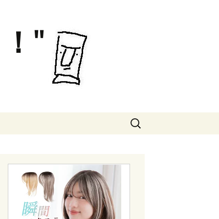
！"
検
索: