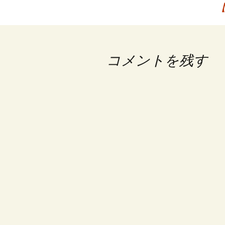
【
稿
ナ
ビ
コメントを残す
ゲ
ー
シ
ョ
ン