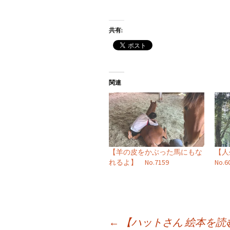
共有:
関連
【羊の皮をかぶった馬にもな
【
れるよ】 No.7159
No.6
投
←
【ハットさん 絵本を読む】