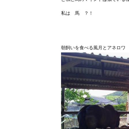
私は 馬 ？！
朝飼いを食べる風月とアネロワ