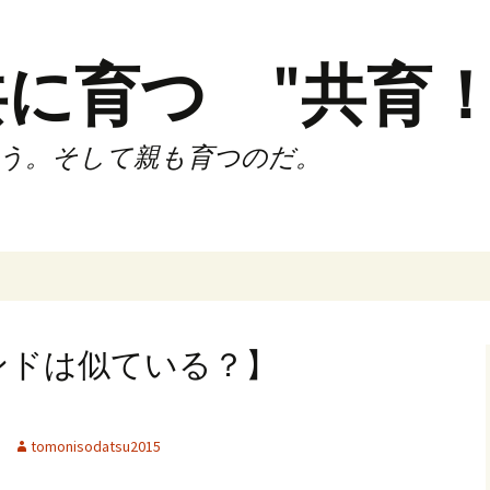
に育つ "共育！
う。そして親も育つのだ。
インド（第2,4土
時間走練習会）
ンドは似ている？】
サブスリーnote
でサブスリー
tomonisodatsu2015
ずサッカークラ