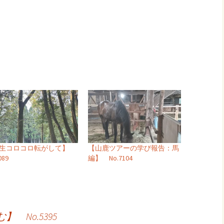
人生コロコロ転がして】
【山鹿ツアーの学び報告：馬
089
編】 No.7104
 No.5395