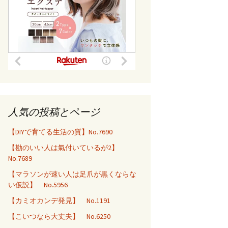
人気の投稿とページ
【DIYで育てる生活の質】No.7690
【勘のいい人は氣付いているが2】
No.7689
【マラソンが速い人は足爪が黒くならな
い仮説】 No.5956
【カミオカンデ発見】 No.1191
【こいつなら大丈夫】 No.6250