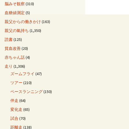
脳みそ観察
(310)
血糖値測定
(5)
親父からの働きかけ
(163)
親父の氣持ち
(1,350)
読書
(125)
貧血改善
(20)
赤ちゃん話
(4)
走り
(1,306)
ズームフライ
(47)
ツアー
(210)
ペースランニング
(150)
伴走
(64)
変化走
(65)
試合
(70)
距離走
(138)