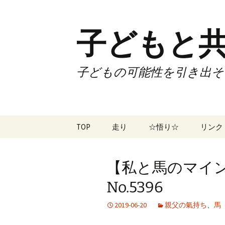
子どもと共
子どもの可能性を引き出そ
コ
TOP
走り
☆悟り☆
リンク
ン
テ
ツアー
大泉カ
ン
曜日3
【私と馬のマイ
ツ
試合
70歳で
へ
No.5396
ス
ズームフライ
70歳
キ
2019-06-20
親父の氣持ち
、
馬
ッ
なかも