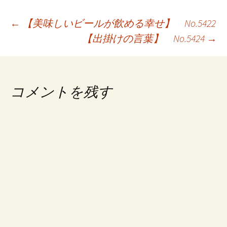
投
←
【美味しいビールが飲める幸せ】 No.5422
【出掛けの言葉】 No.5424
→
稿
ナ
ビ
コメントを残す
ゲ
ー
シ
ョ
ン