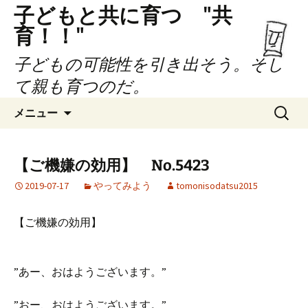
子どもと共に育つ "共
育！！"
子どもの可能性を引き出そう。そし
て親も育つのだ。
コ
検
メニュー
ン
索:
テ
ン
【ご機嫌の効用】 No.5423
ツ
2019-07-17
やってみよう
tomonisodatsu2015
へ
ス
キ
【ご機嫌の効用】
ッ
プ
”あー、おはようございます。”
”おー、おはようございます。”