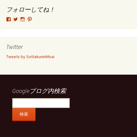
イ
ブ
フォローしてね！
tsutomu.hattori.33
SottakuninMoai
tsutomu.hattori.33
tsutomuhattori
さ
さ
さ
さ
ん
ん
ん
ん
の
の
の
の
プ
プ
プ
プ
ロ
ロ
ロ
ロ
Twitter
フ
フ
フ
フ
ィ
ィ
ィ
ィ
Tweets by SottakuninMoai
ー
ー
ー
ー
ル
ル
ル
ル
を
を
を
を
Facebook
Twitter
Instagram
Pinterest
で
で
で
で
表
表
表
表
示
示
示
示
Googleブログ内検索