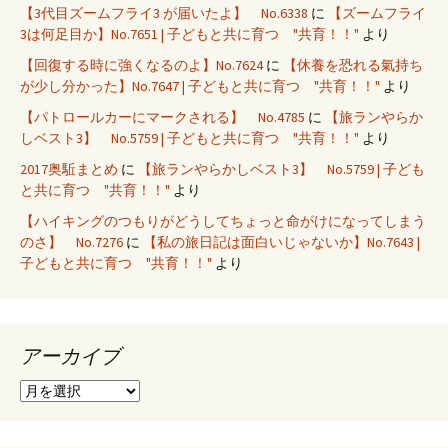
【3代目ズームフライ3 が届いたよ】 No.6338
に
【ズームフライ
3は何足目か】No.7651 | 子どもと共に育つ "共育！！"
より
【回復する時に強くなるのよ】No.7624
に
【休養を恐れる氣持ち
が少し分かった】No.7647 | 子どもと共に育つ "共育！！"
より
【パトロールカーにマークされる】 No.4785
に
【旅ランやらか
しベスト3】 No.5759 | 子どもと共に育つ "共育！！"
より
2017奥駈まとめ
に
【旅ランやらかしベスト3】 No.5759 | 子ども
と共に育つ "共育！！"
より
【ハイキングのつもりがどうしてちょっと命がけになってしまう
のさ】 No.7276
に
【私の旅日記は面白いじゃないか】No.7643 |
子どもと共に育つ "共育！！"
より
アーカイブ
ア
ー
カ