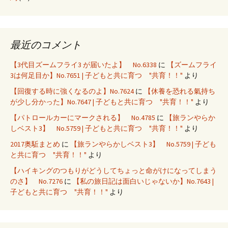
最近のコメント
【3代目ズームフライ3 が届いたよ】 No.6338
に
【ズームフライ
3は何足目か】No.7651 | 子どもと共に育つ "共育！！"
より
【回復する時に強くなるのよ】No.7624
に
【休養を恐れる氣持ち
が少し分かった】No.7647 | 子どもと共に育つ "共育！！"
より
【パトロールカーにマークされる】 No.4785
に
【旅ランやらか
しベスト3】 No.5759 | 子どもと共に育つ "共育！！"
より
2017奥駈まとめ
に
【旅ランやらかしベスト3】 No.5759 | 子ども
と共に育つ "共育！！"
より
【ハイキングのつもりがどうしてちょっと命がけになってしまう
のさ】 No.7276
に
【私の旅日記は面白いじゃないか】No.7643 |
子どもと共に育つ "共育！！"
より