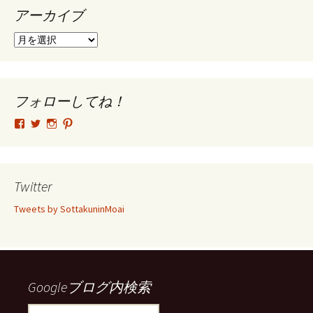
アーカイブ
ア
ー
カ
イ
ブ
フォローしてね！
tsutomu.hattori.33
SottakuninMoai
tsutomu.hattori.33
tsutomuhattori
さ
さ
さ
さ
ん
ん
ん
ん
の
の
の
の
プ
プ
プ
プ
ロ
ロ
ロ
ロ
Twitter
フ
フ
フ
フ
ィ
ィ
ィ
ィ
Tweets by SottakuninMoai
ー
ー
ー
ー
ル
ル
ル
ル
を
を
を
を
Facebook
Twitter
Instagram
Pinterest
で
で
で
で
表
表
表
表
示
示
示
示
Googleブログ内検索