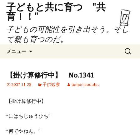
子どもと共に育つ "共
育！！"
子どもの可能性を引き出そう。そし
て親も育つのだ。
コ
検
メニュー
ン
索:
テ
ン
【掛け算修行中】 No.1341
ツ
2007-11-29
子供観察
tomonisodatsu
へ
ス
キ
【掛け算修行中】
ッ
プ
“にはちじゅうひち”
“何でやねん。”