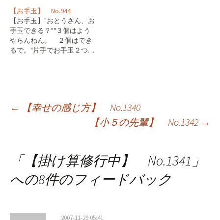
【お手玉】 No.944
【お手玉】"おとうさん、お
手玉できる？""３個はよう
やらんねん。 ２個はでき
るで。"片手でお手玉２つ…
投
←
【幸せの感じ方】 No.1340
【小５の先輩】 No.1342
→
稿
ナ
「
【掛け算修行中】 No.1341
」
ビ
への8件のフィードバック
ゲ
ー
2007-11-29 05:41